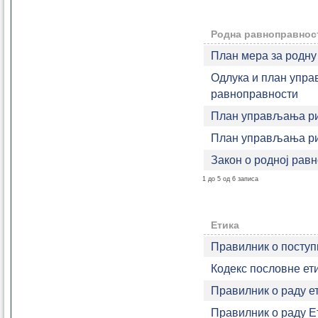
Родна равноправнос
План мера за родну
Одлука и план упр
равноправности
План управљања ри
План управљања ри
Закон о родној равн
1 до 5 од 6 записа
Етика
Правилник о поступ
Кодекс пословне ет
Правилник о раду е
Правилник о раду Е