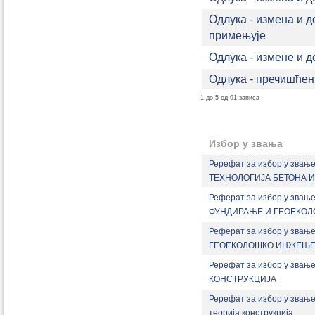
Одлука - измена и д
примењује
Одлука - измене и 
Одлука - пречишћен
1 до 5 од 91 записа
Избор у звања
Ререфат за избор у звањ
ТЕХНОЛОГИЈА БЕТОНА 
Реферат за избор у звањ
ФУНДИРАЊЕ И ГЕОЕКО
Реферат за избор у звањ
ГЕОЕКОЛОШКО ИНЖЕЊ
Ререфат за избор у звањ
КОНСТРУКЦИЈА
Ререфат за избор у звање
теорија конструкција