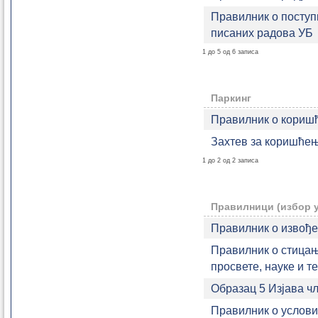
Правилник о поступ
писаних радова УБ
1 до 5 од 6 записа
Паркинг
Правилник о коришћ
Захтев за коришћењ
1 до 2 од 2 записа
Правилници (избор 
Правилник о извође
Правилник о стицањ
просвете, науке и т
Образац 5 Изјава чл
Правилник о услов