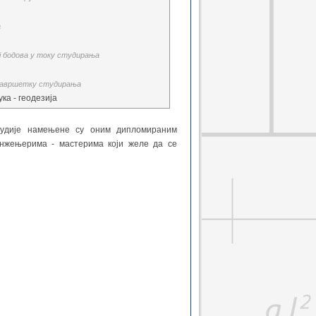
а
ј бодова у току студирања
завршетку студирања
ка - геодезија
тудије намењене су оним дипломираним
инжењерима - мастерима који желе да се