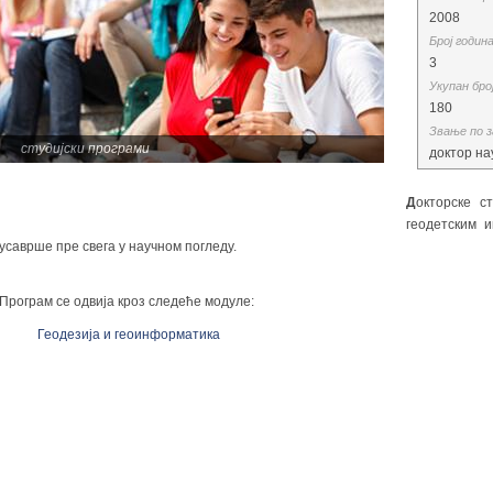
2008
Број годин
3
Укупан бро
180
Звање по 
студијски програми
доктор нау
Д
окторске с
геодетским 
усаврше пре свега у научном погледу.
Програм се одвија кроз следеће модуле:
Геодезија и геоинформатика