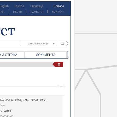
English
Latinica
Ћирилица
Пријава
ТНА
ВЕСТИ
АДРЕСАР
КОНТАКТ
све категорије
све категорије
А И СТРУКА
ДОКУМЕНТА
предм. материјали
предм. обавештења
o
документа
вести
ИСТИКЕ СТУДИЈСКОГ ПРОГРАМА
дија
 студије
едитације