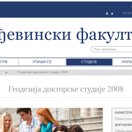
A
a
ПОЧЕ
 ГРФ
УПИШИ СЕ
СТУДИЈЕ
НАУК
Геодезија докторске студије 2008
Геодезија докторске студије 2008
КАРАКТЕР
Облик сту
докторске
Година акр