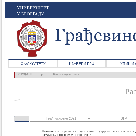
УНИВЕРЗИТЕТ
У БЕОГРАДУ
О ФАКУЛТЕТУ
ИЗАБЕРИ ГРФ
УПИШИ 
СТУДИЈЕ
Распоред испита
Ра
Грађ. основне 2021
ЗГР
Напомена:
појавио се скуп нових студијских програма акр
Грађ. основне 2021
ЗГР
студијски програм у првој листи!