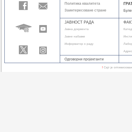
Политика квалитета
ГРА
Заинтересоване стране
Буле
ЈАВНОСТ РАДА
ФАК
Јавнa документа
Кате
Јавне набавке
Инсти
Информатор о раду
Лабор
Адре
Одговорни пројектанти
!
Сајт је оптимизов