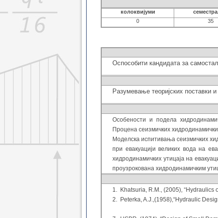
колоквијуми
семестр
0
35
Оспособити кандидата за самостал
Разумевање теоријских поставки и
Особености и подела хидродинамич
Процена сеизмичких хидродинамички
Моделска испитивања сеизмичких хид
при евакуацији великих вода на ев
хидродинамичких утицаја на евакуа
проузрокована хидродинамичким утиц
1. Khatsuria, R.M., (2005), “Hydr
2. Peterka, A.J.,(1958),“Hydraulic Desi