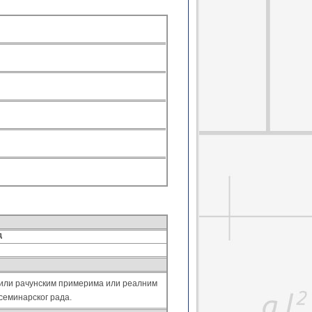
курс енергетске ефикаснос...
ичка интеракција тла и об...
та од поплава - напредни ...
ада и публиковање рада 2
ално управљање градским ...
на поглавља аеродромског...
ана поглавља јавно-приват...
на поглавља пројектовања...
иона истраживања - напре...
 утицаја на животну среди...
ровере сигурности пута
товање путева осетљиво н...
јални проблеми граничних ...
орија композитних носача
ја спрегнутих конструкциј...
ика грађевинских објеката
логије пречишћавања воде ...
д
огије пречишћавања отпад...
ортни процеси у хидротех...
ање подацима у хидротехн...
 или рачунским примерима или реалним
цај ветра на конструкције
семинарског рада.
динамички утицаји на обје...
техничке конструкције - н...