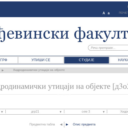
A
a
ПОЧЕ
 ГРФ
УПИШИ СЕ
СТУДИЈЕ
НАУК
Хидродинамички утицаји на објекте
родинамички утицаји на објекте [д3о
дгр21
сем 3
Хидро
◄
►
Предметна табла
дгр21
Опис предмета
сем 1