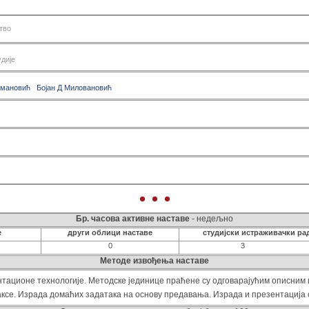
сем 2
Виши 
сем 3
Динам
тво
сем 4
Зашти
сем 5
Изр
удије
сем 6
Интегр
Одабра
змановић
Бојан Д Миловановић
Одабр
Одабра
Операц
Оцена
П
Пројек
Специ
Те
Теори
Терм
Бр. часова активне наставе
- недељно
Техно
е
други облици наставе
студијски истраживачки ра
Технол
0
3
Трансп
Методе извођења наставе
Управљ
тационе технологије. Методске јединице праћене су одговарајућим описним
Ути
ксе. Израда домаћих задатака на основу предавања. Израда и презентација 
Хидро
Хидро