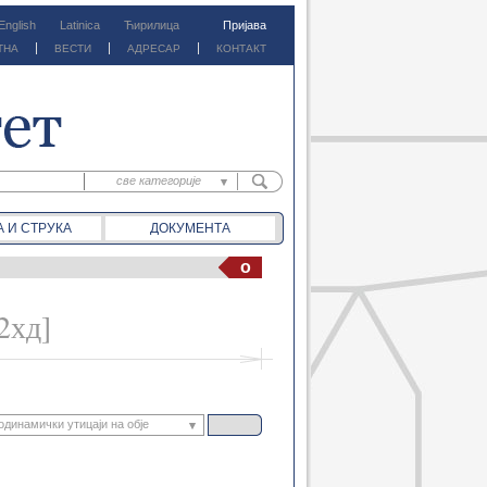
English
Latinica
Ћирилица
Пријава
ТНА
ВЕСТИ
АДРЕСАР
КОНТАКТ
све категорије
све категорије
А И СТРУКА
ДОКУМЕНТА
предм. материјали
предм. обавештења
o
документа
вести
2хд]
динамички утицаји на обје
Вибрације конструкција