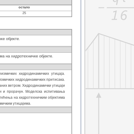
остало
25
ке објекте.
а на хидротехничке објекте.
измичких хидродинамичких утицаја.
змичких хидродинамичких притисака.
аних ветром. Хидродинамички утицаји
ти и прорачун. Моделска испитивања
тећења на хидротехничким објектима
мичким утицајима.