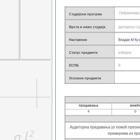
Геодез. основне 2021
Геоинф. основне 2021
Грађевинарс
Студијски програм
Грађ. мастер 2021
Геодез. мастер 2021
Врста и ниво студија
докторске ст
Геоинф. мастер 2021
Грађ. докторске 2021
Наставник
Геодез. докторске 2021
Владан М Ку
Грађ. дипломске 2021
Грађ. специјал. 2021
Статус предмета
изборни
Грађ. основне 2014
Грађ. дипломске 2014
ЕСПБ
8
Грађ. докторске 2014
Грађ. специјал. 2014
Условни предмети
Грађ. специјал. 2017
Геод. основне 2014
Геод. дипломске 2014
Геодез. докторске 2014
предавања
вежб
Грађ. основне 2008
4
0
Грађ. дипломске 2008
Грађ. докторске 2008
Аудиторна предавања уз помоћ презен
Геод. основне 2008
примерима из пра
Геод. дипломске 2008
Геод. докторске 2008