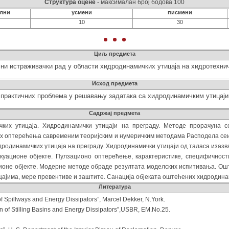
Структура оцене
- максималан број бодова 100
ални
усмени
писмени
10
30
Циљ предмета
ни истраживачки рад у области хидродинамичких утицаја на хидротехнич
Исход предмета
 практичних проблема у решавању задатака са хидродинамичким утицајим
Садржај предмета
ких утицаја. Хидродинамички утицаји на преграду. Методе прорачуна се
х оптерећења савременим теоријским и нумеричким методама Расподела сеи
родинамичких утицаја на преграду. Хидродинамички утицаји од таласа изазв
акуационе објекте. Пулзационо оптерећење, карактеристике, специфичнос
ционе објекте. Модерне методе обраде резултата моделских испитивања. Ош
ајима, мере превентиве и заштите. Санација објеката оштећених хидродина
Литература
aulics of Spillways and Energy Dissipators”, Marcel Dekker, N.York.
gn of Stilling Basins and Energy Dissipators”,USBR, EМ.No.25.