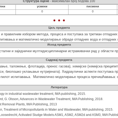
Структура оцене
- максималан број бодова 100
ални
усмени
писмени
0
0
Циљ предмета
и правилним избором метода, процеса и
поступака за третман
отпадни
питивања и математичко моделирањ
е обраде отпадних вода и отпадних
Исход предмета
тални и заједнички мултидисциплинарни истраживачки рад у области п
Садржај предмета
ање, таложење, флотација, пренос гасова), хемијске (хемијска преципит
еси, биолошко уклањање нутријената). Хидраулички аспекти поступака 
и пилот испитавања. Математичко моделирање процеса пречишћавања: 
Литература
gy in industrial wastewater treatment, IWA publishing, 2015.
d, G. Olsson, Advances in Wastewater Treatment, IWA Publishing, 2018.
ent Removal Plants, IWA Publishing, 2013
an, Treatment of Micropollutants in Water and Wastewater, IWA publishing, 2015.
n Loosedrecht, Activated Sludge Models ASM1, ASM2, ASM2d and ASM3, IWA Publis