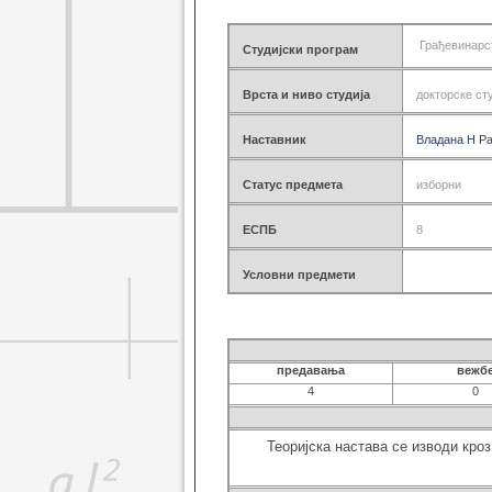
Геодез. основне 2021
Геоинф. основне 2021
Грађевинарс
Студијски програм
Грађ. мастер 2021
Геодез. мастер 2021
Врста и ниво студија
докторске ст
Геоинф. мастер 2021
Грађ. докторске 2021
Наставник
Геодез. докторске 2021
Владана Н Р
Грађ. дипломске 2021
Грађ. специјал. 2021
Статус предмета
изборни
Грађ. основне 2014
Грађ. дипломске 2014
ЕСПБ
8
Грађ. докторске 2014
Грађ. специјал. 2014
Условни предмети
Грађ. специјал. 2017
Геод. основне 2014
Геод. дипломске 2014
Геодез. докторске 2014
предавања
вежб
Грађ. основне 2008
4
0
Грађ. дипломске 2008
Грађ. докторске 2008
Теоријска настава се изводи кро
Геод. основне 2008
Геод. дипломске 2008
Геод. докторске 2008