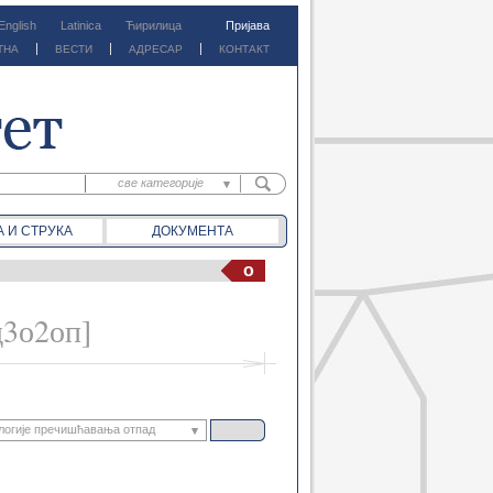
English
Latinica
Ћирилица
Пријава
ТНА
ВЕСТИ
АДРЕСАР
КОНТАКТ
све категорије
све категорије
А И СТРУКА
ДОКУМЕНТА
предм. материјали
предм. обавештења
o
документа
вести
д3о2оп]
логије пречишћавања отпад
Вибрације конструкција