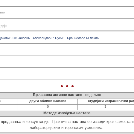
сем 2
Виши 
сем 3
Динам
тво
сем 4
Зашти
сем 5
Изр
удије
сем 6
Интегр
Одабра
ајаковић-Огњановић
Александар Р Ђукић
Бранислава М Лекић
Одабр
Одабра
Операц
Оцена
П
Пројек
Специ
Те
Теори
Терм
Бр. часова активне наставе
- недељно
Техно
е
други облици наставе
студијски истраживачки ра
Технол
0
3
Трансп
Методе извођења наставе
Управљ
з предавања и консултације. Практична настава се изводи кроз самостал
Ути
лабораторијским и теренским условима.
Хидро
Хидро