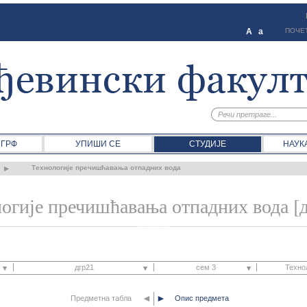
A
a
ПОЧЕ
 ГРФ
УПИШИ СЕ
СТУДИЈЕ
НАУК
Технологије пречишћавања отпадних вода
огије пречишћавања отпадних вода [
дгр21
сем 3
Техно
◄
►
Предметна табла
дгр21
Опис предмета
сем 1