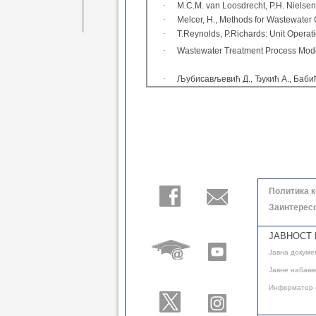
·
M.C.M. van Loosdrecht, P.H. Nielse
·
Melcer, H., Methods for Wastewater
·
T.Reynolds, P.Richards: Unit Opera
·
Wastewater Treatment Process Model
·
Љубисављевић Д., Ђукић А., Баби
Политика 
Заинтерес
ЈАВНОСТ 
Јавнa докуме
Јавне набавк
Информатор 