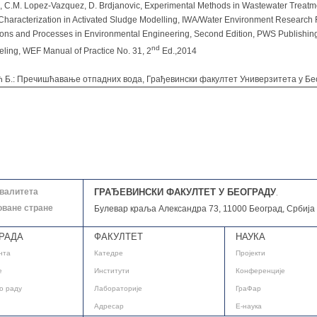
n, C.M. Lopez-Vazquez, D. Brdjanovic, Experimental Methods in Wastewater Treatme
 Characterization in Activated Sludge Modelling, IWA/Water Environment Research
tions and Processes in Environmental Engineering, Second Edition, PWS Publishi
nd
ing, WEF Manual of Practice No. 31, 2
Ed.,2014
ћ Б.: Пречишћавање отпадних вода, Грађевински факултет Универзитета у Бео
квалитета
ГРАЂЕВИНСКИ ФАКУЛТЕТ У БЕОГРАДУ
,
оване стране
Булевар краља Александра 73, 11000 Београд, Србија
РАДА
ФАКУЛТЕТ
НАУКА
нта
Катедре
Пројекти
е
Институти
Конференције
о раду
Лабораторије
ГраФар
Адресар
E-наука