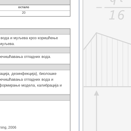
остало
20
х
вода
и муљева кроз
коришћење
 муљева
.
речишћавања отпадних вода.
ација, дезинфекција), биолошке
пречишћавања отпадних вода и
формирање модела, калибрација и
hing, 2006