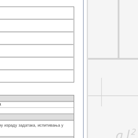
курс енергетске ефикаснос...
ичка интеракција тла и об...
та од поплава - напредни ...
ада и публиковање рада 2
ално управљање градским ...
на поглавља аеродромског...
ана поглавља јавно-приват...
на поглавља пројектовања...
иона истраживања - напре...
 утицаја на животну среди...
ровере сигурности пута
товање путева осетљиво н...
јални проблеми граничних ...
орија композитних носача
ја спрегнутих конструкциј...
ика грађевинских објеката
логије пречишћавања воде ...
д
огије пречишћавања отпад...
ортни процеси у хидротех...
ање подацима у хидротехн...
ну израду задатака,
испитивања у
цај ветра на конструкције
динамички утицаји на обје...
техничке конструкције - н...