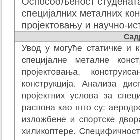
Оспособљеност студенат
специјалних металних кон
пројектовању и научно-ис
Сад
Увод у могуће статичке и 
специјалне металне конст
пројектовања, конструи
конструкција. Анализа ди
пројектних услова за спец
распона као што су: аеродр
изложбене и спортске двор
хиликоптере. Специфичност