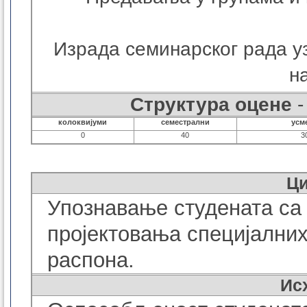
Израда семинарског рада уз
н
Структура оцене
-
колоквијуми
семестрални
усм
0
40
3
Ц
Упознавање студената са
пројектовања специјалних
распона.
Ис