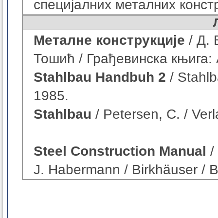
специјалних металних конст
Металне конструкције
/ Д.
Тошић / Грађевинска књига:
Stahlbau Handbuh 2
/ Stahl
1985.
Stahlbau
/ Petersen, C. / Ve
Steel Construction Manual
/
J. Habermann / Birkhäuser / 