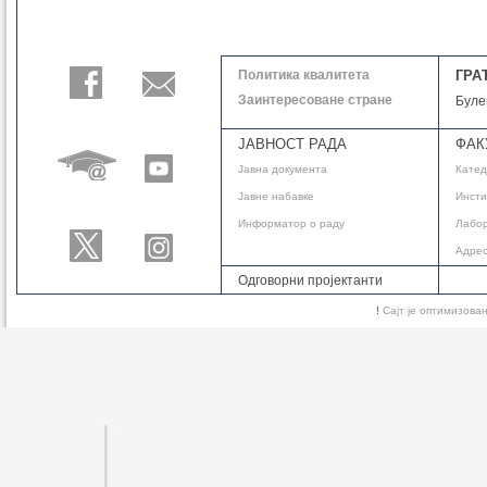
Политика квалитета
ГРА
Заинтересоване стране
Буле
ЈАВНОСТ РАДА
ФАК
Јавнa документа
Кате
Јавне набавке
Инсти
Информатор о раду
Лабор
Адре
Одговорни пројектанти
!
Сајт је оптимизов