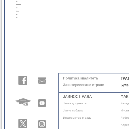
Политика квалитета
ГРА
Заинтересоване стране
Буле
ЈАВНОСТ РАДА
ФАК
Јавнa документа
Кате
Јавне набавке
Инсти
Информатор о раду
Лабор
Адре