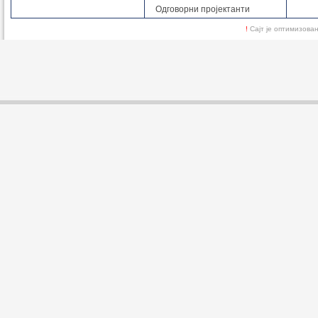
Одговорни пројектанти
!
Сајт је оптимизов