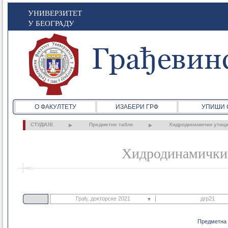
УНИВЕРЗИТЕТ
У БЕОГРАДУ
О ФАКУЛТЕТУ
ИЗАБЕРИ ГРФ
УПИШИ 
СТУДИЈЕ
Предметне табле
Хидродинамички утицај
Хидродинамички у
Грађ. докторске 2021
дгр21
Грађ. основне 2021
Предметна 
дгр21