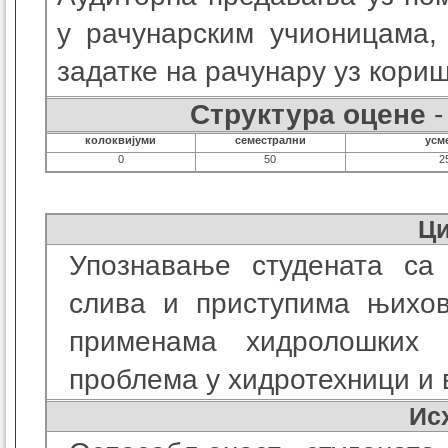
у рачунарским учионицама,
задатке на рачунару уз кори
Структура оцене
-
колоквијуми
семестрални
усм
0
50
2
Ц
Упознавање студената са
слива и приступима њихо
применама хидролошких
проблема у хидротехници и 
Ис