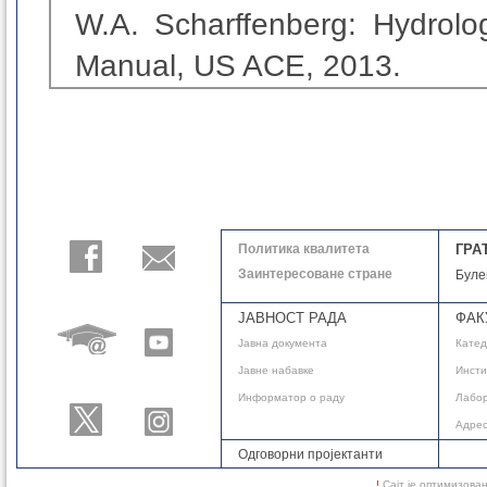
W.A.
Scharffenberg: Hydrol
Manual, US ACE
,
2013.
Политика квалитета
ГРА
Заинтересоване стране
Буле
ЈАВНОСТ РАДА
ФАК
Јавнa документа
Кате
Јавне набавке
Инсти
Информатор о раду
Лабор
Адре
Одговорни пројектанти
!
Сајт је оптимизов