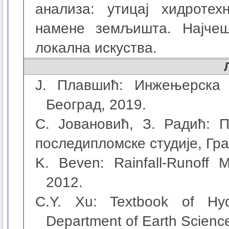
анализа: утицај хидротех
намене земљишта. Најче
локална искуства.
Ј. Плавшић: Инжењерска х
Београд, 2019.
С. Јовановић, З. Радић: П
последипломске студије, Гр
K.
Beven: Rainfall-Runoff M
2012.
C.Y.
Xu: Textbook of Hydr
Department of Earth Scienc