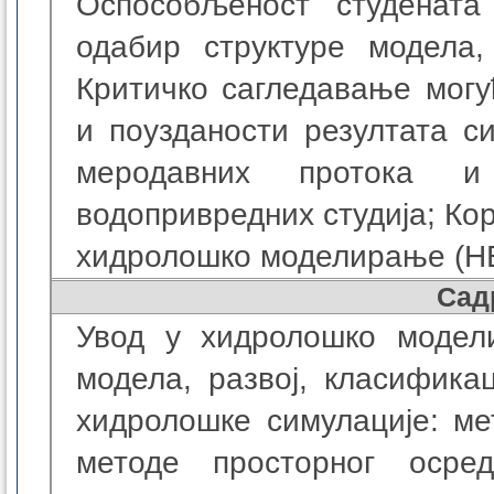
Оспособљеност студената
одабир структуре модела,
Критичко сагледавање мог
и поузданости резултата с
меродавних протока и
водопривредних студија; Ко
хидролошко моделирање (H
Сад
Увод у хидролошко модел
модела, развој, класифика
хидролошке симулације: м
методе просторног осре