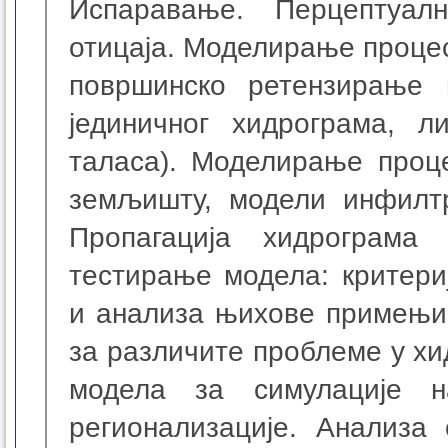
Испаравање. Перцептуа
отицаја. Моделирање процес
површинско ретензирање 
јединичног хидрограма, л
таласа). Моделирање проц
земљишту, модели инфилтр
Пропагација хидрограма
тестирање модела: критери
и анализа њихове примењи
за различите проблеме у х
модела за симулације н
регионализације. Анализа