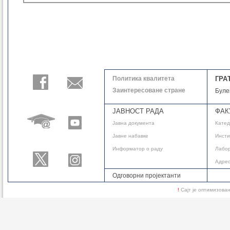
Политика квалитета
ГРА
Заинтересоване стране
Буле
ЈАВНОСТ РАДА
ФАК
Јавнa документа
Кате
Јавне набавке
Инсти
Информатор о раду
Лабор
Адре
Одговорни пројектанти
!
Сајт је оптимизов