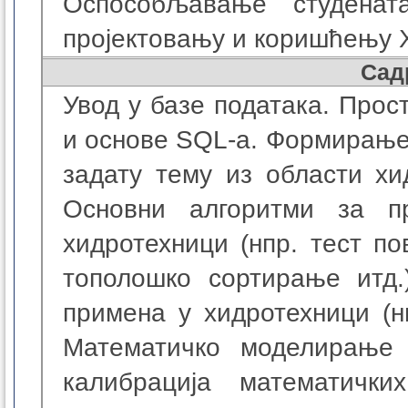
Оспособљавање студена
пројектовању и коришћењу
Сад
Увод у базе података. Прос
и основе SQL-а. Формирање
задату тему из области хи
Основни алгоритми за 
хидротехници (нпр. тест по
тополошко сортирање итд.
примена у хидротехници (нп
Математичко моделирање 
калибрација математичк