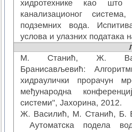
хидротехнике као што 
канализационог система
подземних вода. Испитив
услова и улазних података 
М. Станић, Ж. Вас
Бранисављевић: Алгоритм
хидраулички прорачун м
међународна конференц
системи", Јахорина, 2012.
Ж. Василић, М. Станић, Б. 
Аутоматска подела вод