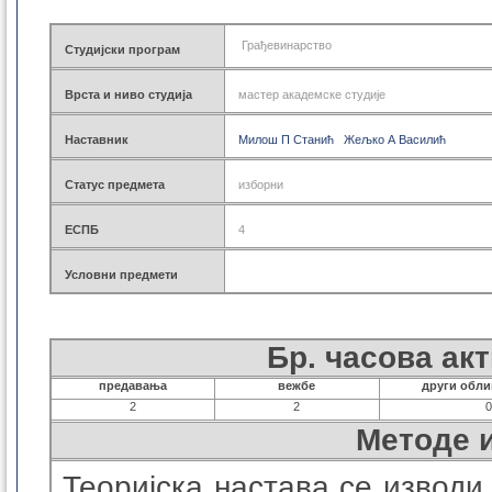
Геодез. основне 2021
КОН.
Геоинф. основне 2021
ОТИ.
Грађевинарство
Студијски програм
Грађ. мастер 2021
ПЖА.
Геодез. мастер 2021
ХВЕ.
Врста и ниво студија
мастер академске студије
Геоинф. мастер 2021
Грађ. докторске 2021
Наставник
Геодез. докторске 2021
Милош П Станић
Жељко А Василић
Грађ. дипломске 2021
Грађ. специјал. 2021
Статус предмета
изборни
Грађ. основне 2014
Грађ. дипломске 2014
ЕСПБ
4
Грађ. докторске 2014
Грађ. специјал. 2014
Условни предмети
Грађ. специјал. 2017
Геод. основне 2014
Геод. дипломске 2014
Бр. часова ак
Геодез. докторске 2014
Грађ. основне 2008
предавања
вежбе
други обли
Грађ. дипломске 2008
2
2
Грађ. докторске 2008
Методе 
Геод. основне 2008
Геод. дипломске 2008
Теоријска настава се изводи
Геод. докторске 2008