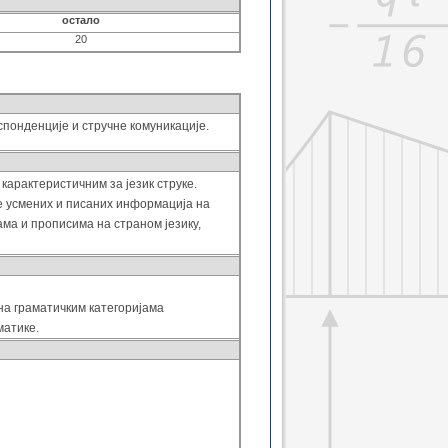
остало
20
понденције и стручне комуникације.
карактеристичним за језик струке.
е усмених и писаних информација на
ма и прописима на страном језику,
 на граматичким категоријама
матике.