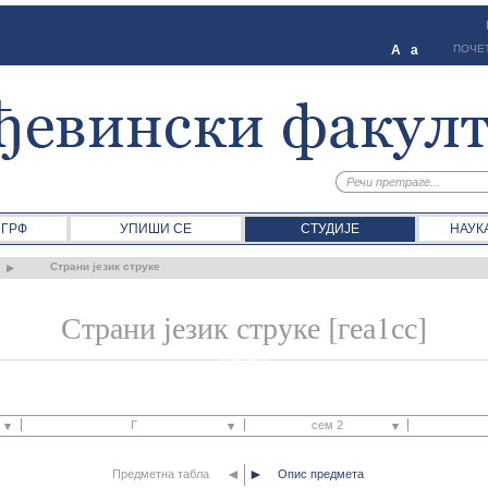
A
a
ПОЧЕ
 ГРФ
УПИШИ СЕ
СТУДИЈЕ
НАУК
Страни језик струке
Страни језик струке [геа1сс]
Г
сем 2
◄
►
Предметна табла
Г
Опис предмета
сем 1