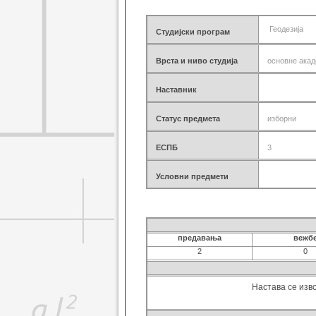
Геодез. основне 2021
Геоинф. основне 2021
Геодезија
Студијски програм
Грађ. мастер 2021
Геодез. мастер 2021
Врста и ниво студија
основне акад
Геоинф. мастер 2021
Грађ. докторске 2021
Наставник
Геодез. докторске 2021
Грађ. дипломске 2021
Грађ. специјал. 2021
Статус предмета
изборни
Грађ. основне 2014
Грађ. дипломске 2014
ЕСПБ
3
Грађ. докторске 2014
Грађ. специјал. 2014
Условни предмети
Грађ. специјал. 2017
Геод. основне 2014
Геод. дипломске 2014
Геодез. докторске 2014
предавања
вежб
Грађ. основне 2008
2
0
Грађ. дипломске 2008
Грађ. докторске 2008
Настава се изв
Геод. основне 2008
Геод. дипломске 2008
Геод. докторске 2008