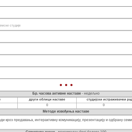
сем 2
сем 3
сем 4
сем 5
Теори
емске студије
сем 6
Те
Бр. часова активне наставе
- недељно
е
други облици наставе
студијски истраживачки ра
0
0
Методе извођења наставе
оди кроз предавања, интерактивну комуникацију, презентацију и одбрану семи