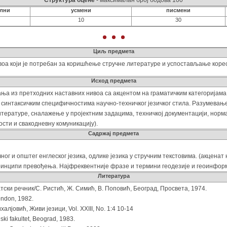
Структура оцене
- максималан број бодова 100
ални
усмени
писмени
10
30
Циљ предмета
оа који је потребан за коришћење стручне литературе и успостављање корес
Исход предмета
ња из претходних наставних нивоа са акцентом на граматичким категоријама 
 синтаксичким специфичностима научно-техничког језичког стила. Разумевањ
итературе, сналажење у пројектним задацима, техничкој документацији, норма
сти и свакодневну комуникацију).
Садржај предмета
г и општег енглеског језика, одлике језика у стручним текстовима. (акценат
Принципи превођења. Најфреквентније фразе и термини геодезије и геоинфор
Литература
ски речник/С. Ристић, Ж. Симић, В. Поповић, Београд, Просвета, 1974.
ondon, 1982.
алјовић, Живи језици, Vol. XXIII, No. 1:4 10-14
ski fakultet, Beograd, 1983.