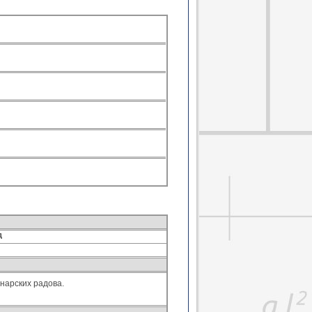
Основе програмирања
Страни језик
Страни језик струке
ја грешака геодетских мер...
хнике геодетских мерења
Техничка физика 2
д
нарских радова.