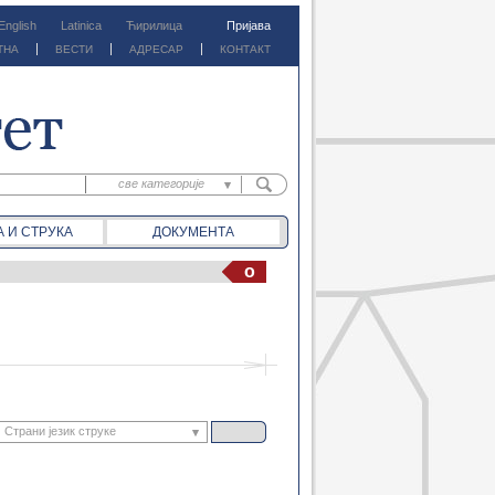
English
Latinica
Ћирилица
Пријава
ТНА
ВЕСТИ
АДРЕСАР
КОНТАКТ
све категорије
све категорије
А И СТРУКА
ДОКУМЕНТА
предм. материјали
предм. обавештења
o
документа
вести
Страни језик струке
Математика 2