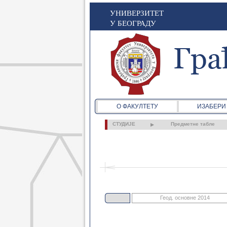
УНИВЕРЗИТЕТ
У БЕОГРАДУ
О ФАКУЛТЕТУ
ИЗАБЕРИ
СТУДИЈЕ
Предметне табле
Геод. основне 2014
Грађ. основне 2021