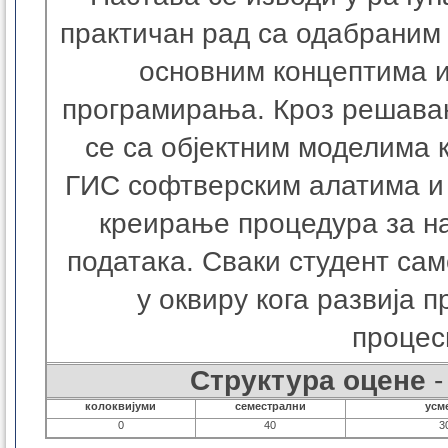
практичан рад са одабраним
основним концептима и
програмирања. Кроз решавањ
се са објектним моделима 
ГИС софтверским алатима и
креирање процедура за н
података. Сваки студент са
у оквиру кога развија 
процес
Структура оцене
-
колоквијуми
семестрални
усм
0
40
3