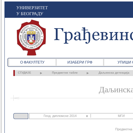
УНИВЕРЗИТЕТ
У БЕОГРАДУ
О ФАКУЛТЕТУ
ИЗАБЕРИ ГРФ
УПИШИ 
СТУДИЈЕ
Предметне табле
Даљинска детекција
Даљинска
Геод. дипломске 2014
МГИ
Грађ. основне 2021
Предметна 
МГЕ