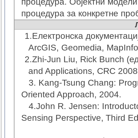
процедура. Објектни модели
процедура за конкретне про
1.
Електронска документациј
ArcGIS, Geomedia, MapInfo, 
2.
Zhi-Jun Liu, Rick Bunch (е
and Applications
, CRC 200
8
3. Kang-Tsung Chang
:
Prog
Oriented Approach
, 2004.
4.John R. Jensen: Introducto
Sensing Perspective, Third Ed