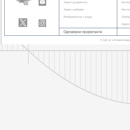
Јавнa документа
Кате
Јавне набавке
Инсти
Информатор о раду
Лабор
Адре
Одговорни пројектанти
!
Сајт је оптимизов