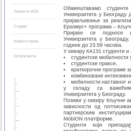
Обавештавамо студенте
Упиши се 2026
Универзитета у Београду д
пријављивање за реализа
Еразмус+ програма – Кључн
Студије
Пријаве се подносе 
Универзитета у Београду,
Наука и струка
године до 23.59 часова.
У оквиру КА131 студенти и 
Остале вести
• студентске мобилности 
• студентске праксе,
• краткорочне програме за
• комбиноване интензивне
• мобилности наставног и
у складу са важећим 
Универзитета у Београду.
Позиви у оквиру Кључне ак
зависности од потписива
партнерским институција
MobiON платформе.
Студенти који припада