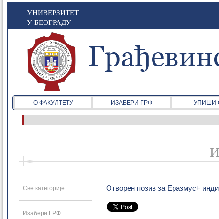
УНИВЕРЗИТЕТ
У БЕОГРАДУ
О ФАКУЛТЕТУ
ИЗАБЕРИ ГРФ
УПИШИ 
И
Отворен позив за Еразмус+ инд
Све категорије
Изабери ГРФ