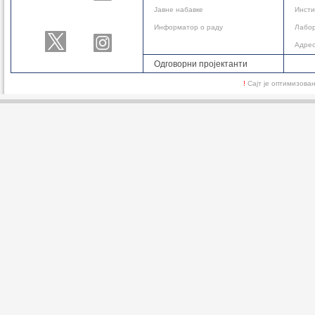
Јавне набавке
Инсти
Информатор о раду
Лабор
Адре
Одговорни пројектанти
!
Сајт је оптимизов