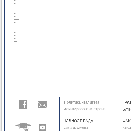
Политика квалитета
ГРА
Заинтересоване стране
Буле
ЈАВНОСТ РАДА
ФАК
Јавнa документа
Кате