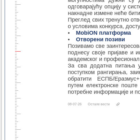
могућностима дужни су 
одговарајућу опцију у сис
накнадне измене неће бити
Преглед свих тренутно от
о условима конкурса, дост
•
MobiON платформа
•
Отворени позиви
Позивамо све заинтересов
поднесу своје пријаве и 
академског и професионалн
За сва додатна питања у
поступком рангирања, заи
обратити ЕСПБ/Еразмус+
путем електронске поште (
потребне информације и по
08-07-26
Остале вести