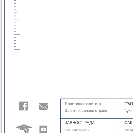
Политика квалитета
ГРА
Заинтересоване стране
Буле
ЈАВНОСТ РАДА
ФАК
Јавнa документа
Кате