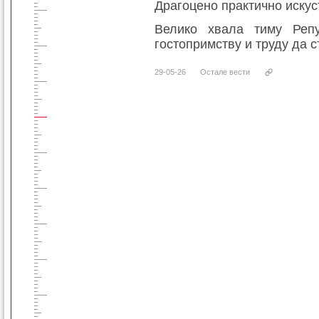
Драгоцено практично искус
Велико хвала тиму Репу
гостопримству и труду да 
29-05-26
Остале вести