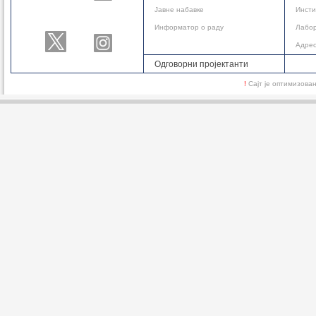
Јавне набавке
Инсти
Информатор о раду
Лабор
Адре
Одговорни пројектанти
!
Сајт је оптимизов