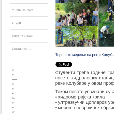
Упиши се 2026
Студије
Наука и струка
Остале вести
Теренско мерење на реци Колуб
Студенти треће године Гр
посете хидролошку станиц
реке Колубаре у овом проф
Током посете упознали су 
• хидрометријска крила
• ултразвучни Доплеров ур
• мерење површинске брзи