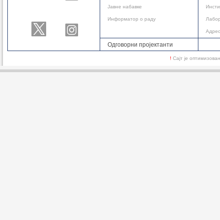
Јавне набавке
Инсти
Информатор о раду
Лабор
Адре
Одговорни пројектанти
!
Сајт је оптимизов