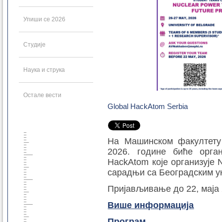
Упиши се 2026
Студије
Наука и струка
Остале вести
Global HackАtom Serbia
На Машинском факултету 
2026. године биће орга
HackАtom које организује N
сарадњи са Београдским ун
Пријављивање до 22, маја 
Више информација
Програм