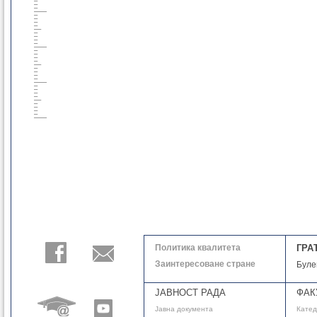
Политика квалитета
ГРА
Заинтересоване стране
Буле
ЈАВНОСТ РАДА
ФАК
Јавнa документа
Кате