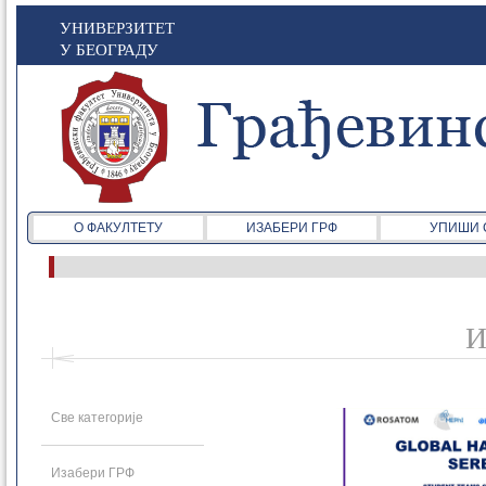
УНИВЕРЗИТЕТ
У БЕОГРАДУ
О ФАКУЛТЕТУ
ИЗАБЕРИ ГРФ
УПИШИ 
И
Све категорије
Изабери ГРФ