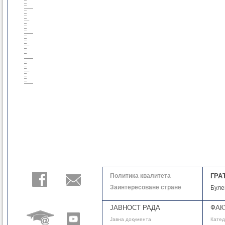
Политика квалитета
ГРА
Заинтересоване стране
Буле
ЈАВНОСТ РАДА
ФАК
Јавнa документа
Кате