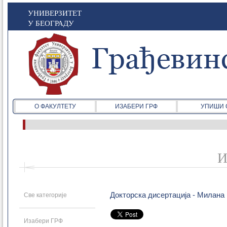
УНИВЕРЗИТЕТ
У БЕОГРАДУ
О ФАКУЛТЕТУ
ИЗАБЕРИ ГРФ
УПИШИ 
И
Докторска дисертација - Милана
Све категорије
Изабери ГРФ