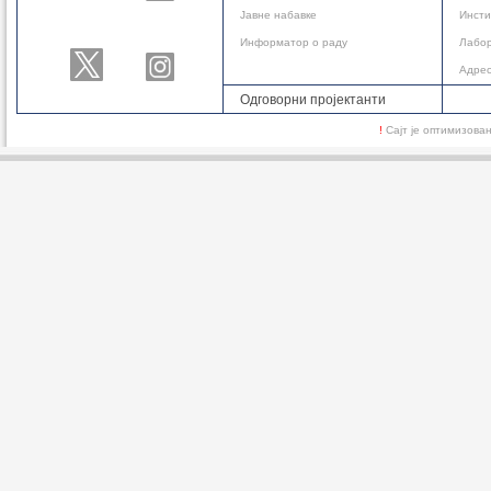
Јавне набавке
Инсти
Информатор о раду
Лабор
Адре
Одговорни пројектанти
!
Сајт је оптимизов