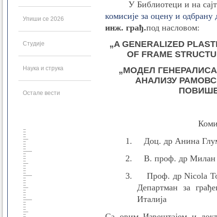
У Библиотеци и на сај
комисије за оцену и одбрану
Упиши се 2026
инж
.
грађ.
под насловом:
„
A GENERALIZED PLAST
Студије
OF FRAME STRUCTU
Наука и струка
„
МОДЕЛ ГЕНЕРАЛИСА
АНАЛИЗУ РАМОВС
ПОВИШЕ
Остале вести
Коми
1.
Д
оц. др Анина Глу
2.
В. проф. др Милан
3.
Проф. др Nicola To
Департман за грађ
Италија
Са овим И
з
вештајем и док