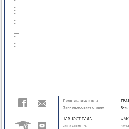
Политика квалитета
ГРА
Заинтересоване стране
Буле
ЈАВНОСТ РАДА
ФАК
Јавнa документа
Кате