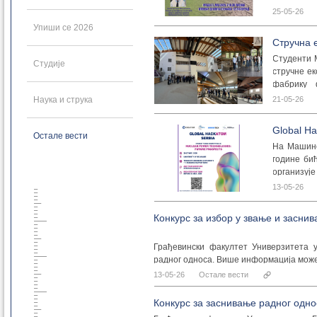
25-05-26
Упиши се 2026
Стручна е
Проф. 
Студенти М
Студије
стручне ек
фабрику 
пројектов
Наука и струка
21-05-26
користе д
Студенти 
Global H
Остале вести
Излагање н
носача, им
На Машинс
основни п
фирма Пир
године би
нивоу и на
Царска па
организуј
су послед
Београдски
Захваљује
13-05-26
публикациј
гостопримс
би се смањ
Пријављива
Конкурс за избор у звање и засни
предавања 
Више инф
привреда 
негативне
Програм
Грађевински факултет Универзитета 
прилагоди
радног односа. Више информација мож
неки од пр
13-05-26
Остале вести
препреке 
умањују е
Конкурс за заснивање радног одн