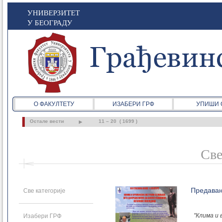
УНИВЕРЗИТЕТ
У БЕОГРАДУ
О ФАКУЛТЕТУ
ИЗАБЕРИ ГРФ
УПИШИ 
Остале вести
11 – 20 ( 1699 )
Све
Предава
Све категорије
"Клима и
Изабери ГРФ