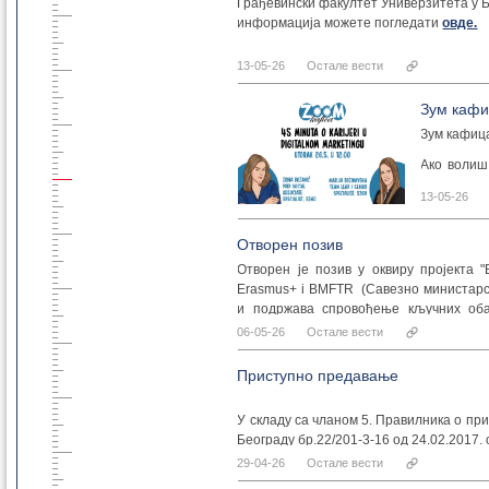
Грађевински факултет Универзитета у Б
О предавач
информација можете погледати
овде.
Чедо Мак
13-05-26
Остале вести
магистрир
1996. годи
Зум каф
у звању Е
магистарск
Зум кафица
његов је г
Ако волиш 
Managemen
можеш да 
универзите
13-05-26
за тебе.
титулу по
планирање
Кроз личне
Отворен позив
• које диг
Отворен је позив у оквиру пројекта "
• како изг
Erasmus+ i BMFTR (Савезно министарст
• шта су н
и подржава спровођење кључних оба
• како да 
високог образовања.
06-05-26
Остале вести
Гошће но
маркетиншк
Пријаве су могуће закључно са 15. мајем
Приступно предавање
Марија Б
Више информација
овде.
маркетин
У складу са чланом 5. Правилника о п
клијентима
Београду бр.22/201-3-16 од 24.02.2017. 
ради на ве
29-04-26
Остале вести
аналитич
ОБАВЕШТЕЊЕ О ОДРЖАВА