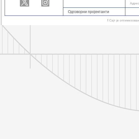
Адре
Одговорни пројектанти
!
Сајт је оптимизов