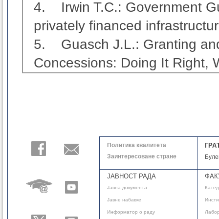
4.
Irwin T.C.: Government Gu
privately financed infrastruct
5.
Guasch J.L.: Granting and
Concessions: Doing It Right, W
Политика квалитета
ГРА
Заинтересоване стране
Буле
ЈАВНОСТ РАДА
ФАК
Јавнa документа
Кате
Јавне набавке
Инсти
Информатор о раду
Лабор