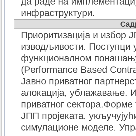
да раде на имплементациј
инфраструктури.
Сад
Приоритизација и избор Ј
изводљивости
.
Поступци 
функционалном понашању
(
Performance Based Contr
Јавно приватног партнерс
алокација, ублажавање
.
И
приватног сектора.
Форме 
ЈПП пројеката, укључујућ
симулационе моделе. Упр