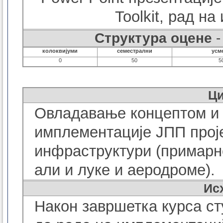
Toolkit,
рад на 
Структура оцене
-
колоквијуми
семестрални
усм
0
50
5
Ц
Овладавање
концептом и
имплементације ЈПП проје
инфраструктури (примарн
али и луке и аеродроме).
Ис
Након завршетка курса ст