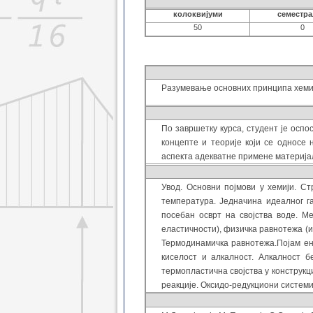
колоквијуми
семестр
50
0
Разумевање основних принципа хемије
По завршетку курса, студент је оспо
концепте и теорије који се односе 
аспекта адекватне примене материјала
Увод
.
Основни појмови у хемији. Ст
температура. Једначина идеалног г
посебан осврт на својства воде. М
еластичности), физичка равнотежа (и
Термодинамичка равнотежа.
Појам ен
киселост и алкалност. Алкалност 
термопластична својства у конструк
реакције.
Оксидо-редукциони систем