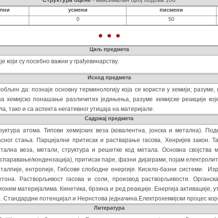
Структура оцене
- максималан број бодова 100
ални
усмени
писмени
0
50
Циљ предмета
 који су посебно важни у грађевинарству.
Исход предмета
собљен да: познаје основну терминологију која се користи у хемији; разуме,
на хемијско понашање различитих једињења, разуме хемијске реакције које
, тако и са аспекта негативног утицаја на материјале.
Садржај предмета
руктура атома. Типови хемијских веза (ковалентна, јонска и метална). По
асног стања. Парцијални притисак и р
астварање гасова, Хенријев закон.
Та
етална веза, метали, структура и решетке код метала. Основна својства м
спаравање/кондензација), притисак паре, фазни дијаграми, појам електролит
талпије, ентропије, Гибсове слободне енергије
. Кисело-базни системи. И
бетона.
Растворљивост гасова и соли, производ растворљивости. Органска
ционим материјалима.
Кинетика, брзина и ред реакције. Енергија активације, 
и
. Стандардни п
отенцијал и Нернстова једначина
.
Електрохемијски процес кор
Литература