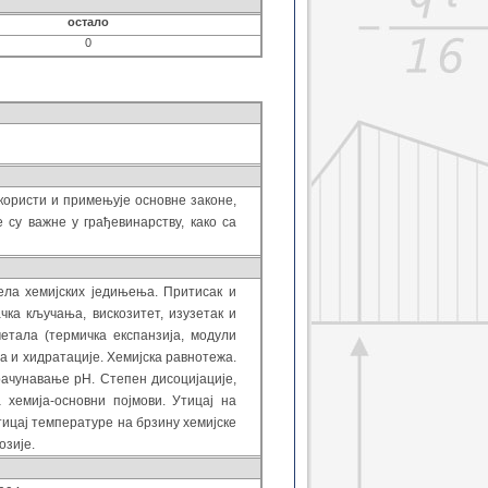
остало
0
 користи и примењује основне законе,
 су важне у грађевинарству, како са
дела хемијских једињења. Притисак и
чка кључања, вискозитет, изузетак и
етала (термичка експанзија, модули
а и хидратације.
Хемијска равнотежа.
зрачунавање
pH
. Степен дисоцијације,
 хемија-основни појмови. Утицај на
утицај температуре на брзину хемијске
озије.