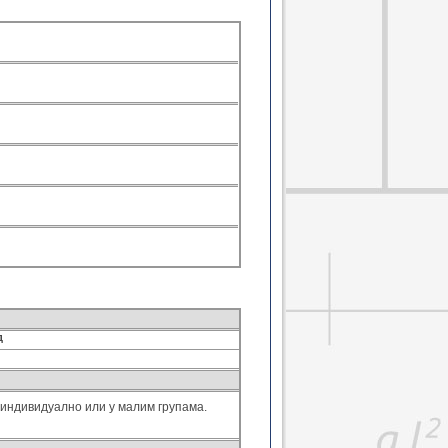
Механика тла
Путна инфраструктура
Статика конструкција 1
емија у грађевинарству
Хидротехника
д
индивидуално или у малим групама.