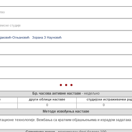
сем 2
сем 3
тво
сем 4
сем 5
Х
емске студије
сем 6
ајаковић-Огњановић
Зорана З Науновић
Бр. часова активне наставе
- недељно
е
други облици наставе
студијски истраживачки ра
0
0
Методе извођења наставе
ационе технологије. Вежбања са кратким објашњењима и израдом задатака 