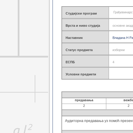
Геодез. основне 2021
Геоинф. основне 2021
Грађевинарс
Студијски програм
Грађ. мастер 2021
Геодез. мастер 2021
Врста и ниво студија
основне акад
Геоинф. мастер 2021
Грађ. докторске 2021
Наставник
Геодез. докторске 2021
Владана Н Р
Грађ. дипломске 2021
Грађ. специјал. 2021
Статус предмета
изборни
Грађ. основне 2014
Грађ. дипломске 2014
ЕСПБ
4
Грађ. докторске 2014
Грађ. специјал. 2014
Условни предмети
Грађ. специјал. 2017
Геод. основне 2014
Геод. дипломске 2014
Геодез. докторске 2014
предавања
вежб
Грађ. основне 2008
2
2
Грађ. дипломске 2008
Грађ. докторске 2008
Аудиторна предавања уз помоћ презент
Геод. основне 2008
Геод. дипломске 2008
Геод. докторске 2008