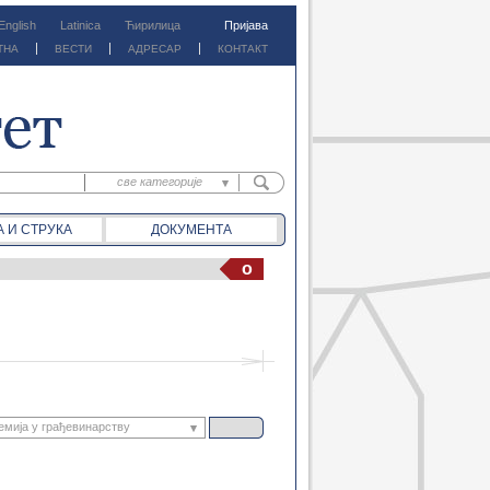
English
Latinica
Ћирилица
Пријава
ТНА
ВЕСТИ
АДРЕСАР
КОНТАКТ
све категорије
све категорије
А И СТРУКА
ДОКУМЕНТА
предм. материјали
предм. обавештења
o
документа
вести
емија у грађевинарству
Грађевинска физика