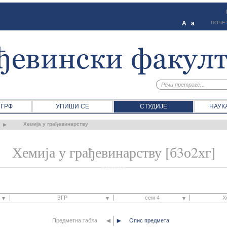
A
a
ПОЧЕ
 ГРФ
УПИШИ СЕ
СТУДИЈЕ
НАУК
Хемија у грађевинарству
Хемија у грађевинарству [б3о2хг]
ЗГР
сем 4
Х
◄
►
Предметна табла
ЗГР
Опис предмета
сем 1