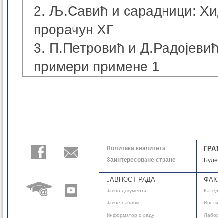
2. Љ.Савић и сарадници: Х
прорачун ХГ
3. П.Петровић и Д.Радојевић
примери примене 1
Политика квалитета
ГРА
Заинтересоване стране
Буле
ЈАВНОСТ РАДА
ФАК
Јавнa документа
Кате
Јавне набавке
Инсти
Информатор о раду
Лабор