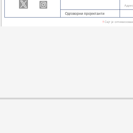
Адре
Одговорни пројектанти
!
Сајт је оптимизов