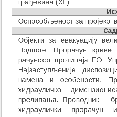
грађевина (ХГ)
.
Ис
Оспособљеност за пројекотв
Сад
Објекти за евакуацију вел
Подлоге. Прорачун криве
рачунског протицаја ЕО. У
Најзаступљеније диспози
намена и особености. П
хидрауличко димензиони
преливања. Проводник – б
хидраулички прорачун и