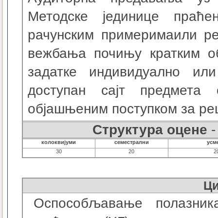
Методске јединице праће
рачунским примерима
или р
вежбања почињу кратким о
задатке индивидуално ил
доступан сајт предмета
објашњеним поступком за ре
Структура оцене
-
колоквијуми
семестрални
усм
30
20
2
Ц
Оспособљавање полазника