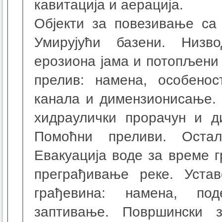
кавитација и аерација.
Објекти за повезивање са
Умирујући базени. Низво
ерозиона јама и потопљени 
прелив: намена, особенос
канала и димензионисање. 
хидраулички прорачун и д
Помоћни преливи. Остал
Евакуација воде за време 
преграђивање реке. Устав
грађевина: намена, под
заптивање. Површински з