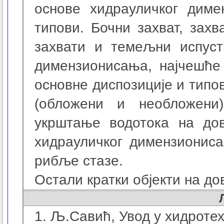
основе хидрауличког диме
типови. Бочни захват, захв
захвати и темељни испуст
димензионисања, најчешће
основне диспозиције и типов
(обложени и необложени)
укрштање водотока на дов
хидрауличког димензиониса
рибље стазе.
Остали кратки објекти на до
1. Љ.Савић, Увод у хидроте