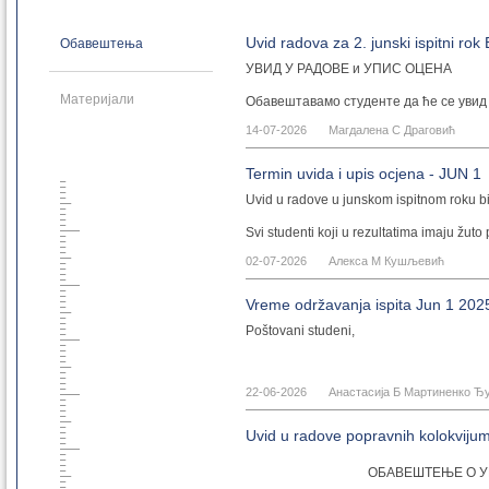
Геодез. основне 2021
Геоинф. основне 2021
Uvid radova za 2. junski ispitni r
Обавештења
Грађ. мастер 2021
УВИД У РАДОВЕ и УПИС ОЦЕНА
Геодез. мастер 2021
Геоинф. мастер 2021
Материјали
Обавештавамо студенте да ће се увид у
Грађ. докторске 2021
предметаНацртна геометрија са рачуна
14-07-2026
Магдалена С Драговић
Геодез. докторске 2021
Из кабинета за Нацртну геометрију
Грађ. дипломске 2021
Termin uvida i upis ocjena - JUN 1
Грађ. специјал. 2021
14.07.2026.
Uvid u radove u junskom ispitnom roku bi
Грађ. основне 2014
Грађ. дипломске 2014
Svi studenti koji u rezultatima imaju žuto
Грађ. докторске 2014
02-07-2026
Алекса М Кушљевић
Грађ. специјал. 2014
Грађ. специјал. 2017
Vreme održavanja ispita Jun 1 202
Геод. основне 2014
Poštovani studeni,
Геод. дипломске 2014
Геодез. докторске 2014
Грађ. основне 2008
22-06-2026
Анастасија Б Мартиненко Ђ
Ispit iz Nacrtne geometrije sa računarsk
Грађ. дипломске 2008
8h
prema rasporedu postavljenom u kartici
Грађ. докторске 2008
Uvid u radove popravnih kolokviju
Геод. основне 2008
Геод. дипломске 2008
ОБАВЕШТЕЊЕ О У
Iz kabineta za Nacrtnu geometriju
Геод. докторске 2008