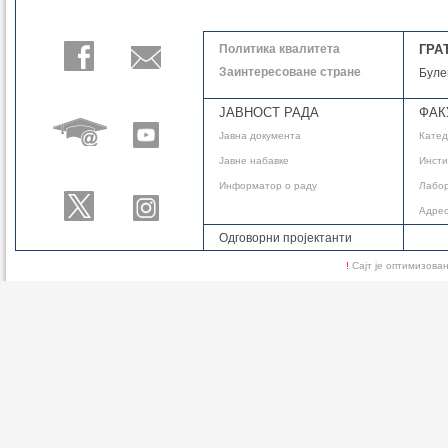
себи олакшали рад код куће и д
И кабинета за Нацртну геометр
Политика квалитета
ГРА
13.11.2025.
Заинтересоване стране
Буле
ЈАВНОСТ РАДА
ФАК
Јавнa документа
Кате
Јавне набавке
Инсти
Информатор о раду
Лабор
Адре
Одговорни пројектанти
!
Сајт је оптимизов