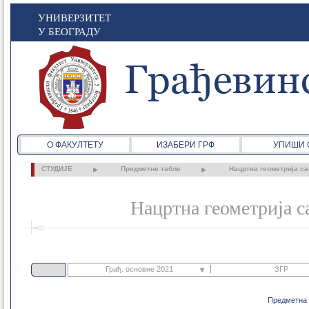
УНИВЕРЗИТЕТ
У БЕОГРАДУ
О ФАКУЛТЕТУ
ИЗАБЕРИ ГРФ
УПИШИ 
СТУДИЈЕ
Предметне табле
Нацртна геометрија с
Нацртна геометрија с
Грађ. основне 2021
ЗГР
Грађ. основне 2021
Предметна 
ЗГР