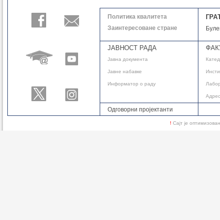
Политика квалитета
ГРА
Заинтересоване стране
Буле
ЈАВНОСТ РАДА
ФАК
Јавнa документа
Кате
Јавне набавке
Инсти
Информатор о раду
Лабор
Адре
Одговорни пројектанти
!
Сајт је оптимизов