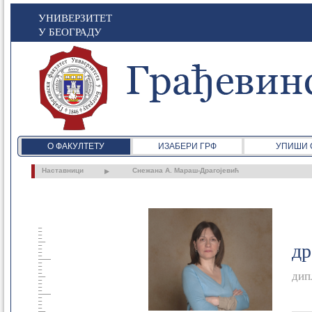
УНИВЕРЗИТЕТ
У БЕОГРАДУ
О ФАКУЛТЕТУ
ИЗАБЕРИ ГРФ
УПИШИ 
Наставници
Снежана А. Мараш-Драгојевић
др
дип