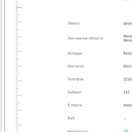
Звање
доце
Меха
Уже научне области
Меха
Катедра
Кате
Институт
Инст
Телефон
3218
Кабинет
161
Е пошта
snez
Веб
...
Референце