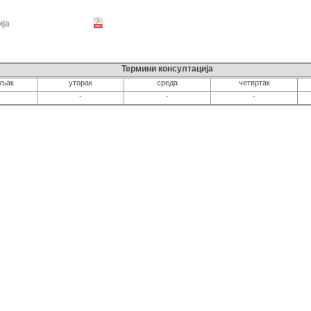
ја
Термини консултација
ељак
уторак
среда
четвртак
-
-
-