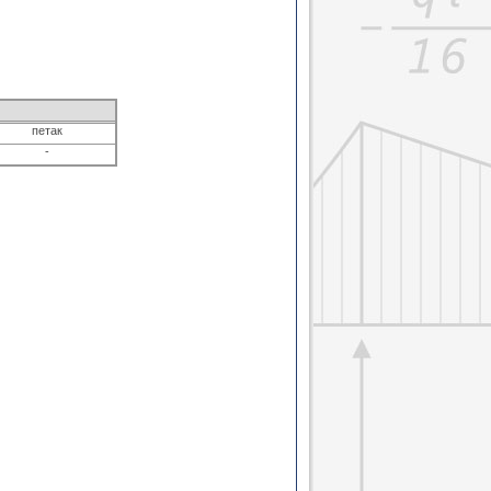
петак
-