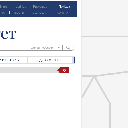
English
Latinica
Ћирилица
Пријава
ТНА
ВЕСТИ
АДРЕСАР
КОНТАКТ
све категорије
све категорије
А И СТРУКА
ДОКУМЕНТА
предм. материјали
предм. обавештења
o
документа
вести