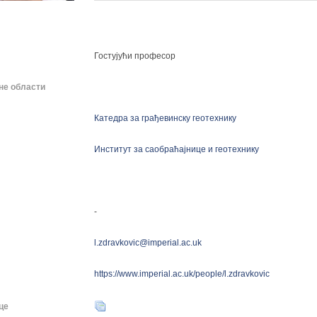
Гостујући професор
не области
Катедра за грађевинску геотехнику
Институт за саобраћајнице и геотехнику
-
l.zdravkovic@imperial.ac.uk
https://www.imperial.ac.uk/people/l.zdravkovic
це