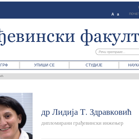
A
a
ПОЧЕ
 ГРФ
УПИШИ СЕ
СТУДИЈЕ
НАУК
вић
др Лидија Т. Здравковић
диплoмирани грађевински инжењер