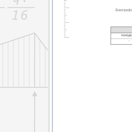
Биографи
понед
-