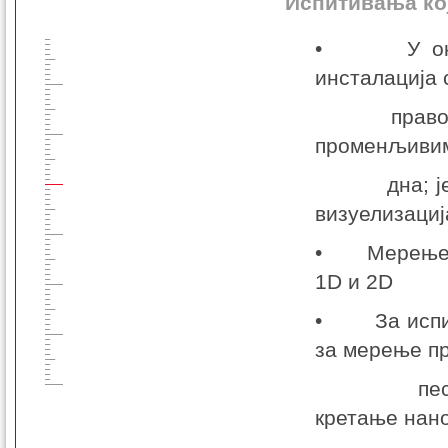
Испитивања кој
• У оквиру
инсталација 
правоугаон
променљиви
дна; једна 
визуелизациј
• Мерење ра
1D и 2D
• За испити
за мерење пр
песковити
кретање нан