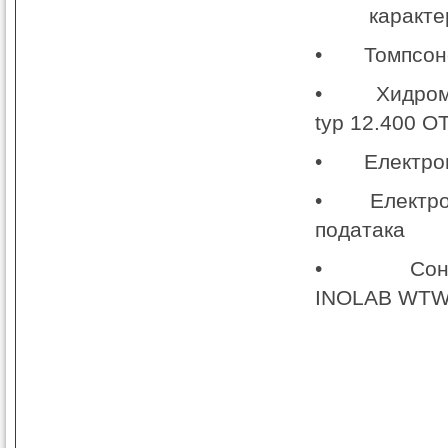
карактери
• Томпсонов
• Хидрометр
typ 12.400 O
• Електром
• Електром
података
• Сонда са
INOLAB WT