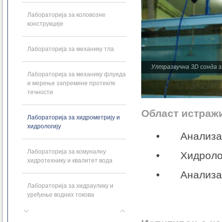
Лабораторија за коловозне
конструкције
Лабораторија за механику тла
Ултразвучна 3D сонда 
Лабораторија за механику флуида
и мерење запремине протекле
течности
Област истраж
Лабораторија за хидрометрију и
хидрологију
• Анализа п
Лабораторија за комуналну
• Хидролош
хидротехнику и квалитет вода
• Анализа п
Лабораторија за хидраулику и
уређење водних токова