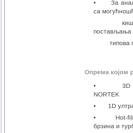
• За анализ
са могућнош
киша разл
постављања 
типова пов
Опрема којом 
• 3D ултр
NORTEK
• 1D ултраз
• Hot-film 
брзина и тур