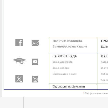
Политика квалитета
ГРА
Заинтересоване стране
Буле
ЈАВНОСТ РАДА
ФАК
Јавнa документа
Кате
Јавне набавке
Инсти
Информатор о раду
Лабор
Адре
Одговорни пројектанти
!
Сајт је оптимизов