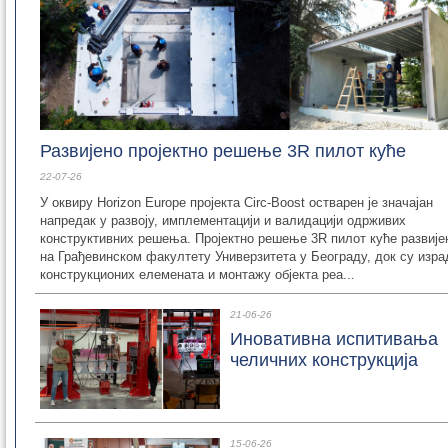
Развијено пројектно решење 3R пилот куће
22-07-26
У оквиру Horizon Europe пројекта Circ-Boost остварен је значајан
напредак у развоју, имплементацији и валидацији одрживих
конструктивних решења. Пројектно решење 3R пилот куће развијен
на Грађевинском факултету Универзитета у Београду, док су изра
конструкционих елемената и монтажу објекта реа...
21-06-26
Иновативна испитивања
челичних конструкција
15-06-26