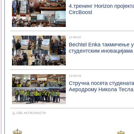
4.тренинг Horizon пројект
CircBoost
11-06-26
Bechtel Enka такмичење у
студентским иновацијама
10-06-26
Стручна посета студенат
Аеродрому Никола Тесла
СВЕ АКТУЕЛНОСТИ