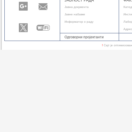
ЈАВНОСТ РАДА
ФАК
Јавнa документа
Кате
Јавне набавке
Инсти
Информатор о раду
Лабор
Адре
Одговорни пројектанти
!
Сајт је оптимизов