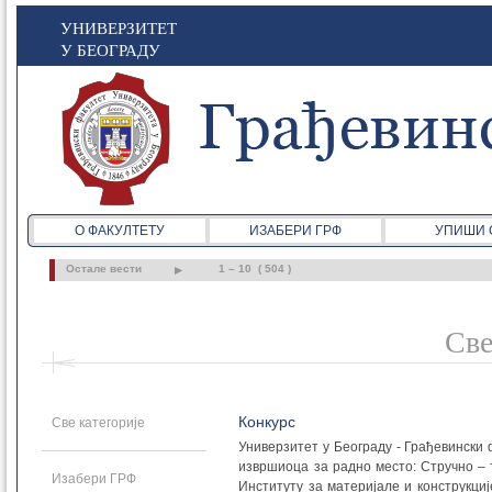
УНИВЕРЗИТЕТ
У БЕОГРАДУ
О ФАКУЛТЕТУ
ИЗАБЕРИ ГРФ
УПИШИ 
Остале вести
1 – 10 ( 504 )
Све
Конкурс
Све категорије
Универзитет у Београду - Грађевински
извршиоца за радно место: Стручно – 
Изабери ГРФ
Институту за материјале и конструкци