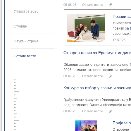
послова и више информација можете в
05-08-26
Остале вести
Упиши се 2026
Позиви з
Универзите
Студије
позиви за
европских
Scheme”
з
17-07-26
Наука и струка
Отворен позив за Еразмус+ индив
Остале вести
Обавештавамо студенте и запослене Гр
2026. године отворен позив за приј
Еразмус+ програма – Кључна акција 131
08-07-26
Остале вести
Пријаве се подносе искључиво путем M
20. септембар 2026. године до 23.59 час
Конкурс за избор у звање и засни
У оквиру КА131 студенти и запослени мо
• студентске мобилности у сврху студ
Грађевински факултет Универзитета у Б
• студентске праксе,
радног односа. Више информација мож
• краткорочне програме за студенте до
08-07-26
Остале вести
• комбиноване интензивне програме (B
• мобилности наставног и ненаставног
у складу са важећим интер-институцио
Пријаве 
Позиви у оквиру Кључне акције 171 (
Отворене 