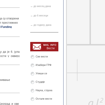
→ до месец дана
→ до 6 месеци
Затвори
а су отворени
ет престижних
→ до годину дана
d Funding
.
Затвори
Вести
 да је 6. јула
ости у оквиру
Све вести
 за пријаву је
Изабери ГРФ
Упиши се
Затвори
снивање
Студије
Наука, струка
Остале вести
д потписивања
Затвори
Београд и ове