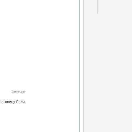
е да развијају
тиван допринос
 формату, кроз
Затвори
у станицу Бели
 и мотивације,
ој.
з радионице,