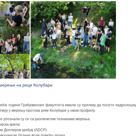
потребно да представе своју идеју или пројекат који жел
кроз програм, са фокусом на иницијативе које имају пози
заједници.
Како се пријавити за стипендију?
Пријава укључује и припрему презентације пројекта у ПДФ
пет до шест слајдова, у којима кандидати:
представљају своју идеју,
проблем који желе да реше,
начин реализације,
потребне ресурсе,
мерење на реци Колубари
очекивани утицај и
начин праћења успеха пројекта.
реће године Грађевинског факултета имали су прилику да посете хидролошк
твују у мерењу протока реке Колубаре у овом профилу.
е упознали су се са различитим техникама мерења:
Циљ пријавног процеса није само представљање идеје, већ
ијска крила
начина размишљања и потенцијала кандидата за даљи разв
ни Доплеров уређај (ADCP)
овршинске брзине воде помоћу дрона
Током програма стипендисти ће имати прилику да кро