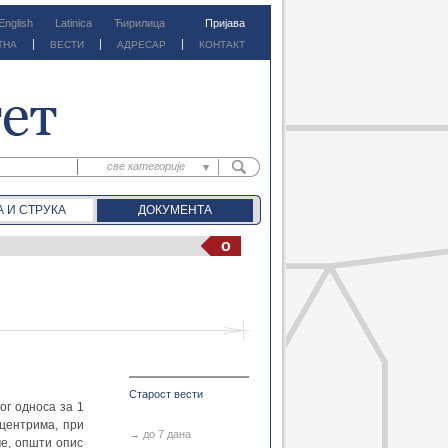
English
Latinica
Ћирилица
Пријава
ТНА
ВЕСТИ
АДРЕСАР
КОНТАКТ
све категорије
све категорије
А И СТРУКА
ДОКУМЕНТА
предм. материјали
предм. обавештења
o
документа
вести
Старост вести
Затвори
ог односа за 1
 центрима, при
→ до 7 дана
ме, општи опис