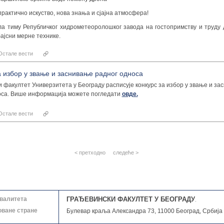
сусрете и практичан рад развијају пословне и комуникац
рактично искуство, нова знања и сјајна атмосфера!
упознају различите каријерне путеве и стекну искуства и
могу допринети њиховом даљем развоју.
ла тиму Републичког хидрометеоролошког завода на гостопримству и труду
ајсни мерне технике.
Процес селекције кандидата одвијаће се током јула и август
званично почиње у октобру.
Остале вести
Програм „Верујемо у тебе“ настао је из идеје да 
а избор у звање и заснивање радног односа
предузетника“ добије и своју конкретну друштвену в
 факултет Универзитета у Београду расписује конкурс за избор у звање и за
средстава од продатих књига од самог почетка усмеравају
оса. Више информација можете погледати
овде.
стипендирање младих талената. На тај начин, куповином к
се подржавају млади људи који желе да улажу у своје обра
Остале вести
и будућност.
Све важне информације и пријаве можете пронаћи путем з
програма.
< претходно
следеће >
квалитета
ГРАЂЕВИНСКИ ФАКУЛТЕТ У БЕОГРАДУ
,
оване стране
Булевар краља Александра 73, 11000 Београд, Србија