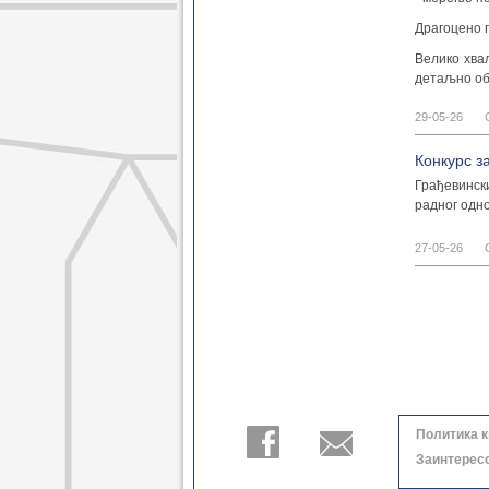
Драгоцено п
Велико хва
детаљно об
29-05-26
Конкурс з
Грађевински
радног одн
27-05-26
Политика 
Заинтерес