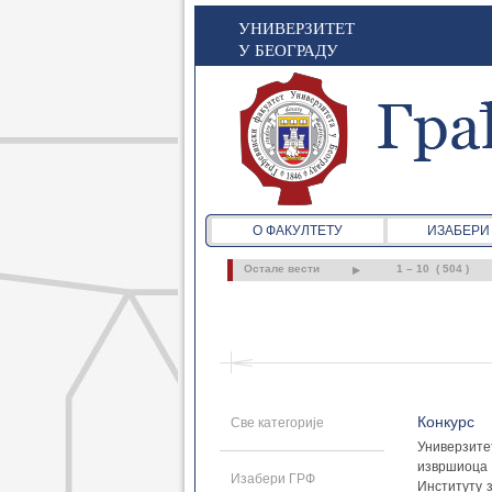
УНИВЕРЗИТЕТ
У БЕОГРАДУ
О ФАКУЛТЕТУ
ИЗАБЕРИ
Остале вести
1 – 10 ( 504 )
Конкурс
Све категорије
Универзите
извршиоца 
Изабери ГРФ
Институту 