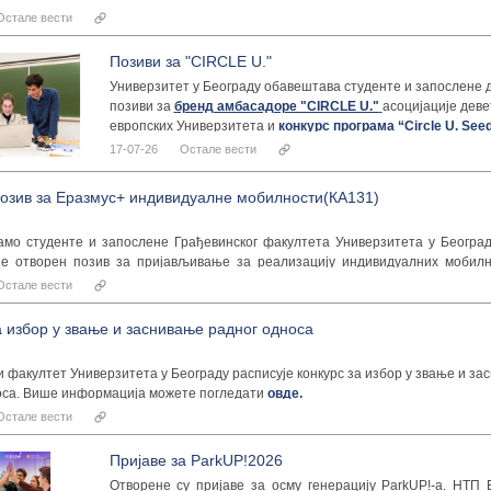
више информација можете видети
овде.
Остале вести
Позиви за "CIRCLE U."
Универзитет у Београду обавештава студенте и запослене д
позиви за
бренд амбасадоре "CIRCLE U."
асоцијације дев
европских Универзитета и
конкурс програма “Circle U. See
Scheme”
за подношење предлога пројеката за 2026. годину
17-07-26
Остале вести
озив за Еразмус+ индивидуалне мобилности(КА131)
мо студенте и запослене Грађевинског факултета Универзитета у Београду
не отворен позив за пријављивање за реализацију индивидуалних мобилн
ограма – Кључна акција 131 (КА131).
Остале вести
 подносе искључиво путем MobiON платформе Универзитета у Београду, а рок
ар 2026. године до 23.59 часова.
а избор у звање и заснивање радног односа
131 студенти и запослени могу конкурисати за:
ке мобилности у сврху студирања,
 факултет Универзитета у Београду расписује конкурс за избор у звање и за
е праксе,
оса. Више информација можете погледати
овде.
не програме за студенте докторских студија,
Остале вести
ане интензивне програме (BIP),
ти наставног и ненаставног особља,
а важећим интер-институционалним споразумима Универзитета у Београду.
Пријаве за ParkUP!2026
квиру Кључне акције 171 (КА171) отварају се сукцесивно, у зависности о
Отворене су пријаве за осму генерацију ParkUP!-a. НТП 