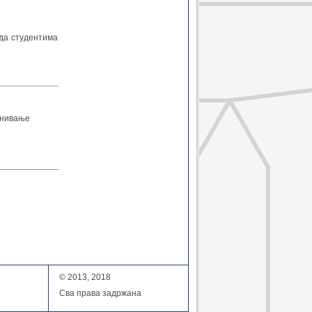
ионе вештине,
 контакте који
 да студентима
а, док програм
књига „Живот
редност, сва
Затвори
снивање
 се у фонд за
њиге директно
зовање, развој
ваничног
сајта
© 2013, 2018
Сва права задржана