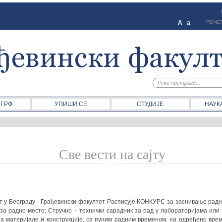
A
a
ПОЧЕ
 ГРФ
УПИШИ СЕ
СТУДИЈЕ
НАУК
Све вести на сајту
т у Београду - Грађевински факултет Расписује КОНКУРС за заснивање радн
за радно место: Стручно – технички сарадник за рад у лабораторијама или
за материјале и конструкције, са пуним радним временом, на одређено вре