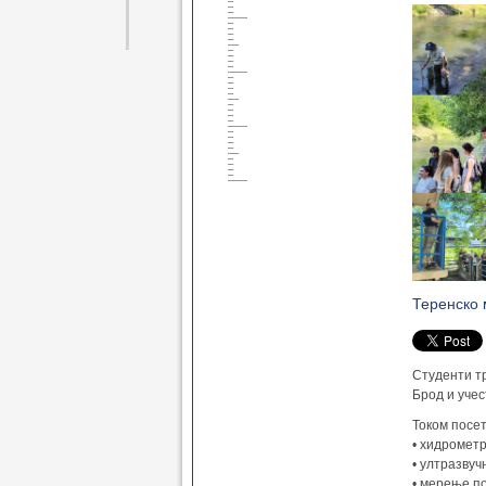
Теренско 
Студенти т
Брод и учес
Током посет
• хидрометр
• ултразвуч
• мерење п