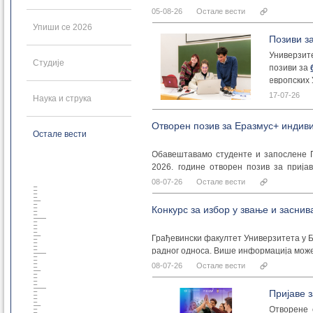
послова и више информација можете в
05-08-26
Остале вести
Упиши се 2026
Позиви з
Универзите
Студије
позиви за
европских
Scheme”
з
17-07-26
Наука и струка
Отворен позив за Еразмус+ индив
Остале вести
Обавештавамо студенте и запослене Гр
2026. године отворен позив за приј
Еразмус+ програма – Кључна акција 131
08-07-26
Остале вести
Пријаве се подносе искључиво путем M
20. септембар 2026. године до 23.59 час
Конкурс за избор у звање и засни
У оквиру КА131 студенти и запослени мо
• студентске мобилности у сврху студ
Грађевински факултет Универзитета у Б
• студентске праксе,
радног односа. Више информација мож
• краткорочне програме за студенте до
08-07-26
Остале вести
• комбиноване интензивне програме (B
• мобилности наставног и ненаставног
у складу са важећим интер-институцио
Пријаве 
Позиви у оквиру Кључне акције 171 (
Отворене 