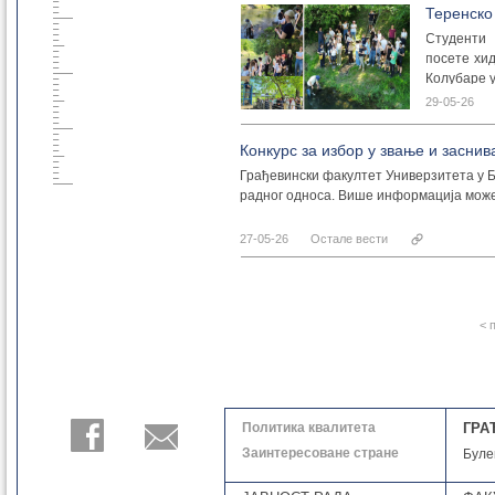
потребно д
Теренско
кроз прогр
Студенти 
заједници.
посете хид
Како се пр
Колубаре 
29-05-26
Током посе
Пријава ук
• хидромет
пет до шес
Конкурс за избор у звање и засни
• ултразву
• мерење 
Грађевински факултет Универзитета у Б
представљ
радног односа. Више информација мож
Драгоцено 
проблем к
Велико х
27-05-26
Остале вести
гостопримс
начин ре
потребне
< 
очекивани
начин пра
Политика квалитета
ГРА
Циљ пријав
Заинтересоване стране
начина ра
Буле
Током про