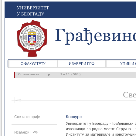
УНИВЕРЗИТЕТ
У БЕОГРАДУ
О ФАКУЛТЕТУ
ИЗАБЕРИ ГРФ
УПИШИ 
Остале вести
1 – 10 ( 504 )
Све
Конкурс
Све категорије
Универзитет у Београду - Грађевински
извршиоца за радно место: Стручно – 
Изабери ГРФ
Институту за материјале и конструкци