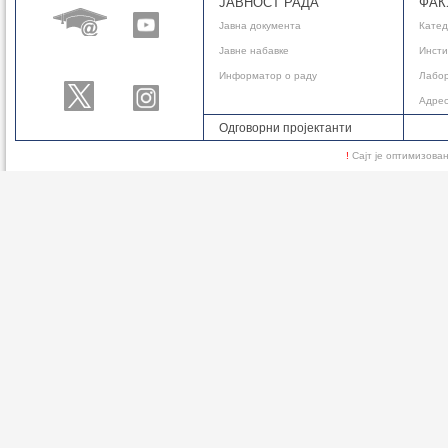
ЈАВНОСТ РАДА
ФАК
сусрете и
Јавнa документа
Кате
упознају р
Јавне набавке
Инсти
могу допр
Информатор о раду
Лабор
Процес сел
Адре
званично п
Одговорни пројектанти
Програм 
!
Сајт је оптимизов
предузетн
средстава
стипендир
се подржав
и будућнос
Све важне
програма.