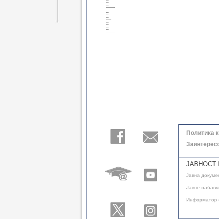
Политика 
Заинтерес
ЈАВНОСТ 
Јавнa докуме
Јавне набавк
Информатор 