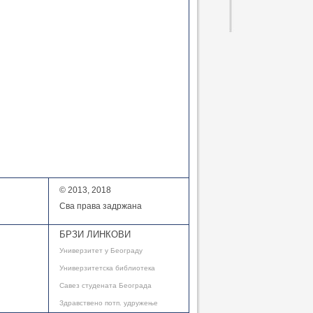
© 2013, 2018
Сва права задржана
БРЗИ ЛИНКОВИ
Универзитет у Београду
Универзитетска библиотека
Савез студената Београда
Здравствено потп. удружење