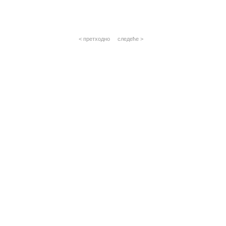
сем 2
сем 3
сем 4
сем 5
Теори
< претходно
следеће >
сем 6
Те