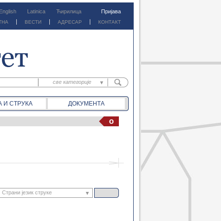
English
Latinica
Ћирилица
Пријава
ТНА
ВЕСТИ
АДРЕСАР
КОНТАКТ
све категорије
све категорије
А И СТРУКА
ДОКУМЕНТА
предм. материјали
предм. обавештења
o
документа
вести
Страни језик струке
Математика 2