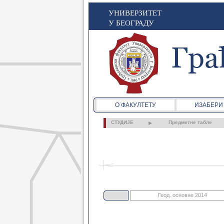
УНИВЕРЗИТЕТ
У БЕОГРАДУ
О ФАКУЛТЕТУ
ИЗАБЕРИ
СТУДИЈЕ
Предметне табле
Геод. основне 2014
Грађ. основне 2021