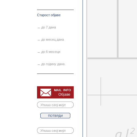
Основе програмирања
Страни језик
Страни језик струке
Старост објаве
ја грешака геодетских мер...
хнике геодетских мерења
→ до 7 дана
Техничка физика 2
→ до месец дана
→ до 6 месеци
→ до годину дана
Објаве