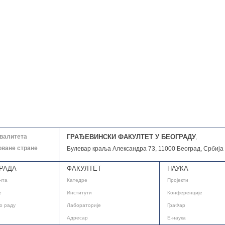
квалитета
ГРАЂЕВИНСКИ ФАКУЛТЕТ У БЕОГРАДУ
,
оване стране
Булевар краља Александра 73, 11000 Београд, Србија
РАДА
ФАКУЛТЕТ
НАУКА
нта
Катедре
Пројекти
е
Институти
Конференције
о раду
Лабораторије
ГраФар
Адресар
E-наука