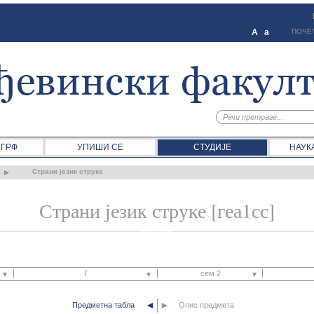
A
a
ПОЧЕ
 ГРФ
УПИШИ СЕ
СТУДИЈЕ
НАУК
Страни језик струке
Страни језик струке [геа1сс]
Г
сем 2
◄
►
Предметна табла
Г
Опис предмета
сем 1