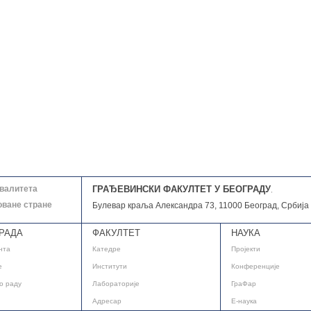
квалитета
ГРАЂЕВИНСКИ ФАКУЛТЕТ У БЕОГРАДУ
,
оване стране
Булевар краља Александра 73, 11000 Београд, Србија
РАДА
ФАКУЛТЕТ
НАУКА
нта
Катедре
Пројекти
е
Институти
Конференције
о раду
Лабораторије
ГраФар
Адресар
E-наука