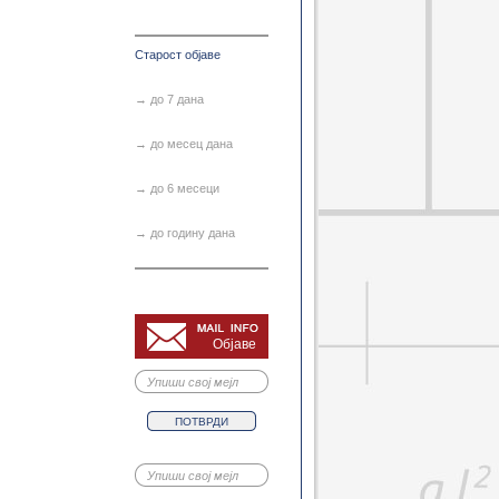
инистички хидролошки мод...
ика конструкција – напред...
омија грађевинских машина
Старост објаве
иментална анализа констр...
рада и публиковање рада
→ до 7 дана
итет вода - напредни курс
родне тендерске процедур...
→ до месец дана
еарна анализа конструкциј...
чке методе у хидротехниц...
→ до 6 месеци
ана поглавља горњег строј...
на поглавља механике вож...
→ до годину дана
на поглавља пројектовања...
на поглавља пројектовања...
ана поглавља система за у...
ичка анализа конструкција...
ност конструкција-напред...
Објаве
ност плоча и лимених нос...
тохастичка хидрологија
ање воде у порозној среди...
ање хидротехничким објек...
улика хидротехничких обје...