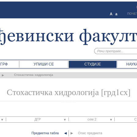
A
a
ПОЧЕ
 ГРФ
УПИШИ СЕ
СТУДИЈЕ
НАУК
Стохастичка хидрологија
Стохастичка хидрологија [грд1сх]
ДГР
сем 2
С
◄
►
Предметна табла
ДГР
Опис предмета
сем 1
Oда