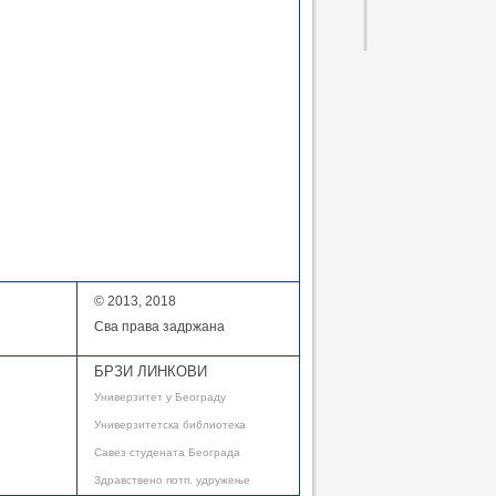
© 2013, 2018
Сва права задржана
БРЗИ ЛИНКОВИ
Универзитет у Београду
Универзитетска библиотека
Савез студената Београда
Здравствено потп. удружење