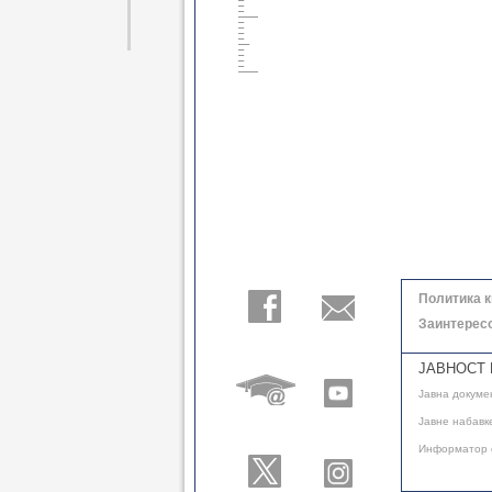
Политика 
Заинтерес
ЈАВНОСТ 
Јавнa докуме
Јавне набавк
Информатор 