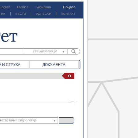
English
Latinica
Ћирилица
Пријава
ТНА
ВЕСТИ
АДРЕСАР
КОНТАКТ
све категорије
све категорије
А И СТРУКА
ДОКУМЕНТА
предм. материјали
предм. обавештења
o
документа
вести
тохастичка хидрологија
брана поглавља железница