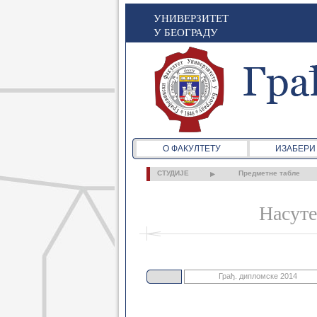
УНИВЕРЗИТЕТ
У БЕОГРАДУ
О ФАКУЛТЕТУ
ИЗАБЕРИ
СТУДИЈЕ
Предметне табле
Насуте
Грађ. дипломске 2014
Грађ. основне 2021