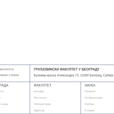
квалитета
ГРАЂЕВИНСКИ ФАКУЛТЕТ У БЕОГРАДУ
,
оване стране
Булевар краља Александра 73, 11000 Београд, Србија
РАДА
ФАКУЛТЕТ
НАУКА
нта
Катедре
Пројекти
е
Институти
Конференције
о раду
Лабораторије
ГраФар
Адресар
E-наука