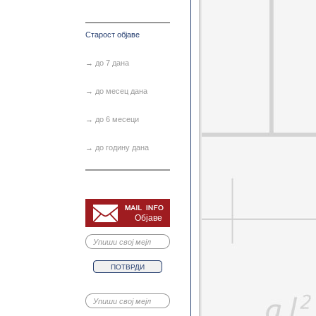
еоеколошко инжењерство
атација и заштита подзем...
Заштита од поплава
Старост објаве
омунална хидротехника 3
е конструкције и стабилно...
→ до 7 дана
вни путеви и пристаништа
тохастичка хидрологија
→ до месец дана
Хидроинформатика
дротехничке грађевине 2
→ до 6 месеци
→ до годину дана
Објаве