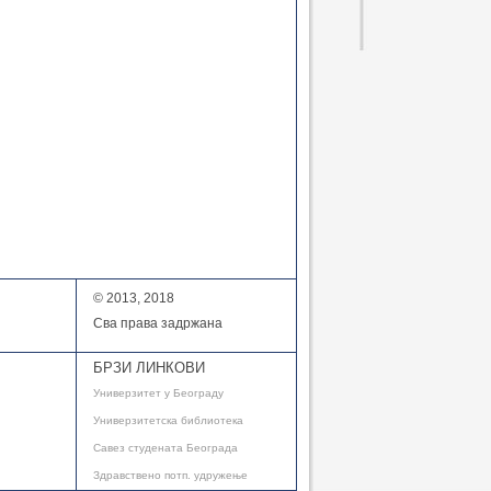
© 2013, 2018
Сва права задржана
БРЗИ ЛИНКОВИ
Универзитет у Београду
Универзитетска библиотека
Савез студената Београда
Здравствено потп. удружење