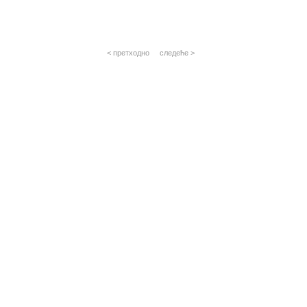
КОН
сем 2
Г
МТИ
Експло
ПЖА
ХВЕ
К
< претходно
следеће >
Насут
Пло
С
Хи