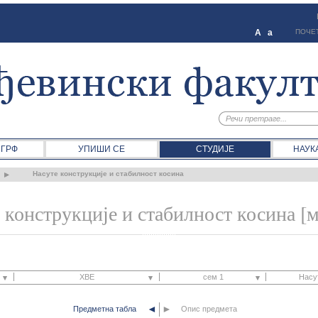
A
a
ПОЧЕ
 ГРФ
УПИШИ СЕ
СТУДИЈЕ
НАУК
Насуте конструкције и стабилност косина
 конструкције и стабилност косина [
ХВЕ
сем 1
Насут
◄
►
Предметна табла
ГГТ
Опис предмета
сем 1