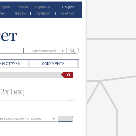
English
Latinica
Ћирилица
Пријава
ТНА
ВЕСТИ
АДРЕСАР
КОНТАКТ
све категорије
све категорије
А И СТРУКА
ДОКУМЕНТА
предм. материјали
предм. обавештења
o
документа
вести
м2х1нк]
е конструкције и стабилно
Водопривредни системи