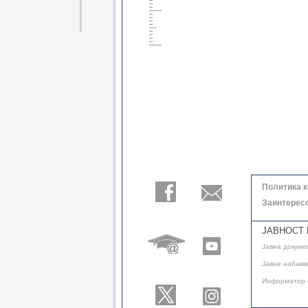
Политика 
Заинтерес
ЈАВНОСТ 
Јавнa докуме
Јавне набавк
Информатор 