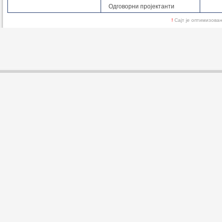
Одговорни пројектанти
!
Сајт је оптимизов