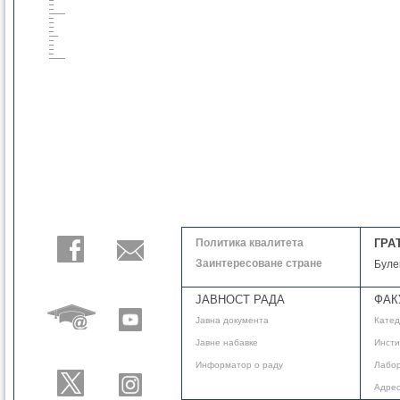
Политика квалитета
ГРА
Заинтересоване стране
Буле
ЈАВНОСТ РАДА
ФАК
Јавнa документа
Кате
Јавне набавке
Инсти
Информатор о раду
Лабор
Адре