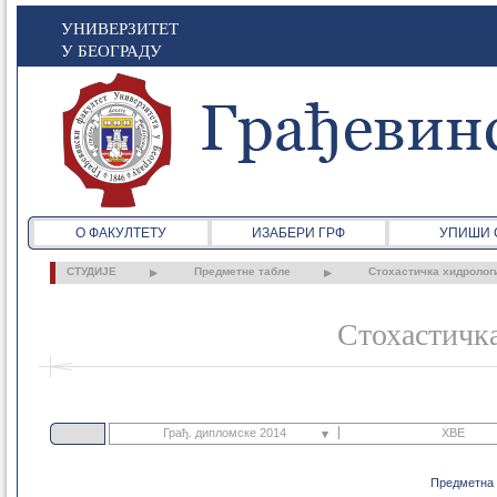
УНИВЕРЗИТЕТ
У БЕОГРАДУ
О ФАКУЛТЕТУ
ИЗАБЕРИ ГРФ
УПИШИ 
СТУДИЈЕ
Предметне табле
Стохастичка хидролог
Стохастичка
Грађ. дипломске 2014
ХВЕ
Грађ. основне 2021
Предметна 
ГГТ