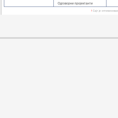
Одговорни пројектанти
!
Сајт је оптимизов