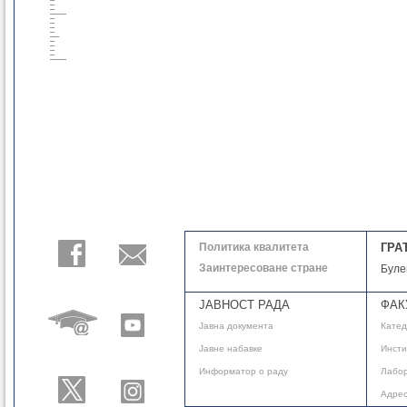
Политика квалитета
ГРА
Заинтересоване стране
Буле
ЈАВНОСТ РАДА
ФАК
Јавнa документа
Кате
Јавне набавке
Инсти
Информатор о раду
Лабор
Адре