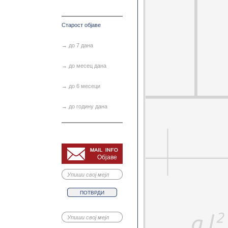
зија у просторном планира...
Геодетска метрологија
Геодетски премер 3
Старост објаве
ни навигациони сателитск...
ржавни премер и прописи
→ до 7 дана
Инжењерска геодезија 1
ве дигиталне обраде слике
→ до месец дана
Сателитска геодезија
аметрија и даљинска дете...
→ до 6 месеци
→ до годину дана
Објаве