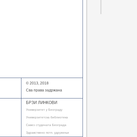
© 2013, 2018
Сва права задржана
БРЗИ ЛИНКОВИ
Универзитет у Београду
Универзитетска библиотека
Савез студената Београда
Здравствено потп. удружење