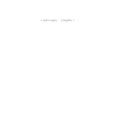
сем 2
Геоде
сем 3
сем 4
сем 5
Глобал
< претходно
следеће >
сем 6
Д
Осно
Фотогр