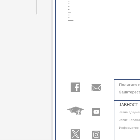
Политика 
Заинтерес
ЈАВНОСТ 
Јавнa докуме
Јавне набавк
Информатор 