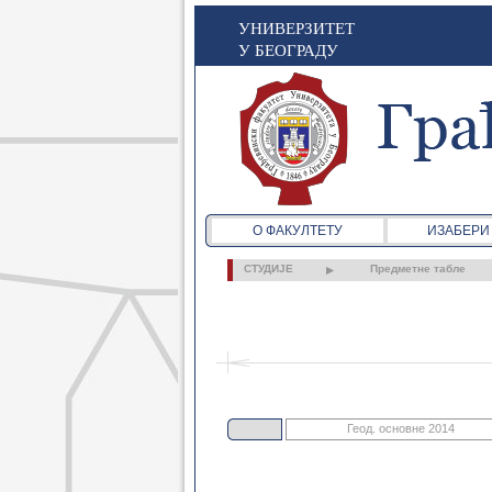
УНИВЕРЗИТЕТ
У БЕОГРАДУ
О ФАКУЛТЕТУ
ИЗАБЕРИ
СТУДИЈЕ
Предметне табле
Геод. основне 2014
Грађ. основне 2021