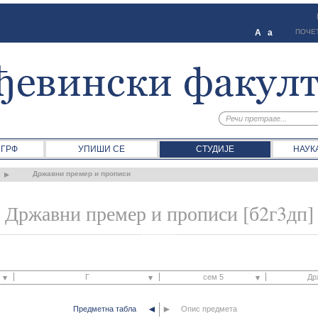
A
a
ПОЧЕ
 ГРФ
УПИШИ СЕ
СТУДИЈЕ
НАУК
Државни премер и прописи
Државни премер и прописи [б2г3дп]
Г
сем 5
Др
◄
►
Предметна табла
Г
Опис предмета
сем 1
Визуе