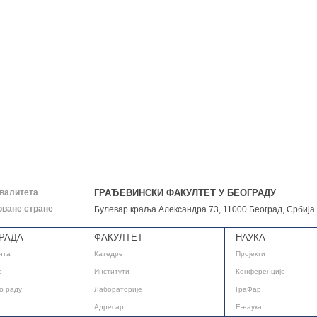
квалитета
ГРАЂЕВИНСКИ ФАКУЛТЕТ У БЕОГРАДУ
,
оване стране
Булевар краља Александра 73, 11000 Београд, Србија
РАДА
ФАКУЛТЕТ
НАУКА
нта
Катедре
Пројекти
е
Институти
Конференције
о раду
Лабораторије
ГраФар
Адресар
E-наука