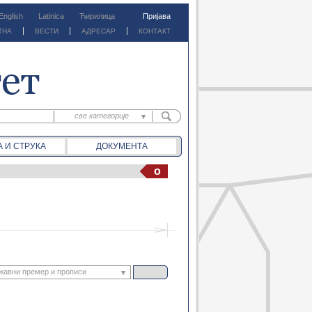
English
Latinica
Ћирилица
Пријава
ТНА
ВЕСТИ
АДРЕСАР
КОНТАКТ
све категорије
све категорије
А И СТРУКА
ДОКУМЕНТА
предм. материјали
предм. обавештења
o
документа
вести
жавни премер и прописи
лизација и презентација 3...