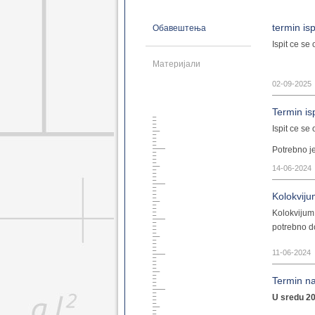
Геодез. основне 2021
Геоинф. основне 2021
termin isp
Обавештења
Грађ. мастер 2021
Ispit ce se
Геодез. мастер 2021
Геоинф. мастер 2021
Материјали
Грађ. докторске 2021
02-09-2025
Геодез. докторске 2021
Грађ. дипломске 2021
Termin is
Грађ. специјал. 2021
Ispit ce se
Грађ. основне 2014
Грађ. дипломске 2014
Potrebno je
Грађ. докторске 2014
SWMM fajlo
14-06-2024
Грађ. специјал. 2014
datoteke ko
Грађ. специјал. 2017
je potrebn
Kolokviju
Геод. основне 2014
Kolokvijum
Геод. дипломске 2014
potrebno do
Геодез. докторске 2014
Грађ. основне 2008
11-06-2024
Грађ. дипломске 2008
Грађ. докторске 2008
Termin na
Геод. основне 2008
U sredu 20
Геод. дипломске 2008
Геод. докторске 2008