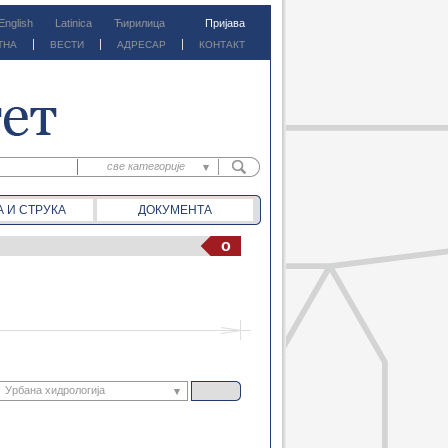
English
Latinica
Ћирилица
Пријава
ТНА
ВЕСТИ
АДРЕСАР
КОНТАКТ
све категорије
све категорије
А И СТРУКА
ДОКУМЕНТА
предм. материјали
предм. обавештења
o
документа
вести
Урбана хидрологија
оинформациони системи