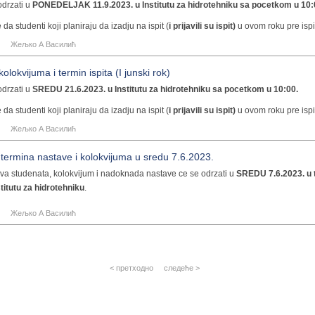
 odrzati u
PONEDELJAK 11.9.2023. u Institutu za hidrotehniku sa pocetkom u 10:
 da studenti koji planiraju da izadju na ispit (
i prijavili su ispit)
u ovom roku pre isp
ve i godisnji zadatak u PDF formatu
na email adresu
zvasilic@grf.bg.ac.rs
. Uko
Жељко А Василић
ja se salje veca od 10 MB, slanje izvrsiti putem neke od platformi za online slanje f
o doneti i odstampan godisnji zadatak
.
kolokvijuma i termin ispita (I junski rok)
 odrzati u
SREDU 21.6.2023. u Institutu za hidrotehniku sa pocetkom u 10:00.
 da studenti koji planiraju da izadju na ispit (
i prijavili su ispit)
u ovom roku pre isp
ve i godisnji zadatak u PDF formatu
na email adresu
zvasilic@grf.bg.ac.rs
. Uko
Жељко А Василић
ja se salje veca od 10 MB, slanje izvrsiti putem neke od platformi za online slanje f
o doneti i odstampan godisnji zadatak
.
ermina nastave i kolokvijuma u sredu 7.6.2023.
-----------------------------
va studenata, kolokvijum i nadoknada nastave ce se odrzati u
SREDU 7.6.2023. u 
titutu za hidrotehniku
.
kolokvijuma:
Жељко А Василић
lic - 90%
e TOmasevic - 90%
itrovic - 80%
< претходно
следеће >
Kolasinac - 80%
vkovic - 45%