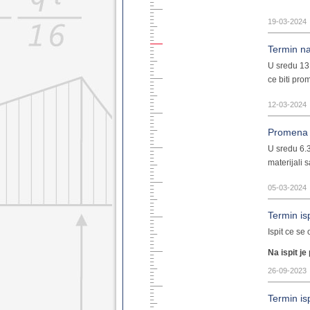
19-03-2024
Termin na
U sredu 13
ce biti pr
12-03-2024
Promena 
U sredu 6.3
materijali 
05-03-2024
Termin is
Ispit ce se
Na ispit j
26-09-2023
Termin is