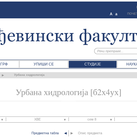
A
a
ПОЧЕ
 ГРФ
УПИШИ СЕ
СТУДИЈЕ
НАУК
Урбана хидрологија
Урбана хидрологија [б2х4ух]
ХВЕ
сем 8
◄
►
Предметна табла
ЗАЈ
Опис предмета
сем 4
Ге