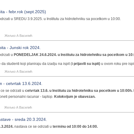
КОН
сем 5
МТИ
сем 6
К
ita - febr.rok (sept.2025)
ПЖА
сем 7
Одржав
 odrzati u SREDU 3.9.2025. u Institutu za hidrotehniku sa pocetkom u 10:00.
ХВЕ
сем 8
Жељко А Василић
pita - Junski rok 2024.
 odrzati u
PONEDELJAK 24.6.2024. u Institutu za hidrotehniku sa pocetkom u 10:
 da studenti koji planiraju da izadju na ispit (
i prijavili su ispit)
u ovom roku pre isp
ve i godisnji zadatak u PDF formatu
na email adresu
zvasilic@grf.bg.ac.rs
. Uko
Жељко А Василић
ja se salje veca od 10 MB, slanje izvrsiti putem neke od platformi za online slanje f
o doneti i odstampan godisnji zadatak
.
m - cetvrtak 13.6.2024.
 ce se odrzati u
cetvrtak 13.6. u Institutu za hidrotehniku sa pocetkom u 10:00h.
neti personalni racunar - laptop.
Kolokvijum je obavezan.
Жељко А Василић
stave - sreda 20.3.2024.
.3.2024.
nastava ce se odrzati u
terminu od 10:00 do 14:00.