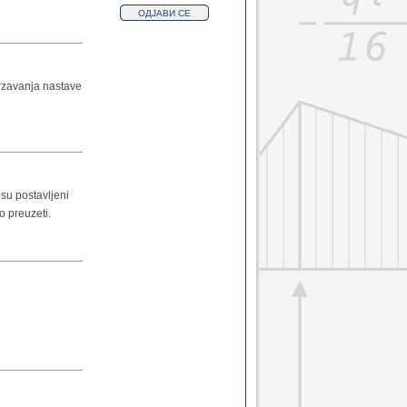
Затвори
drzavanja nastave
Затвори
 su postavljeni
o preuzeti.
Затвори