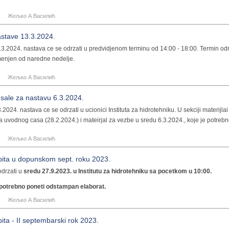
Жељко А Василић
stave 13.3.2024.
.3.2024. nastava ce se odrzati u predvidjenom terminu od 14:00 - 18:00. Termin o
omenjen od naredne nedelje.
Жељко А Василић
sale za nastavu 6.3.2024.
.2024. nastava ce se odrzati u ucionici Instituta za hidrotehniku. U sekciji materijlai
sa uvodnog casa (28.2.2024.) i mateirjal za vezbe u sredu 6.3.2024., koje je potrebn
Жељко А Василић
pita u dopunskom sept. roku 2023.
 odrzati u
sredu 27.9.2023. u Institutu za hidrotehniku sa pocetkom u 10:00.
e potrebno poneti odstampan elaborat.
Жељко А Василић
pita - II septembarski rok 2023.