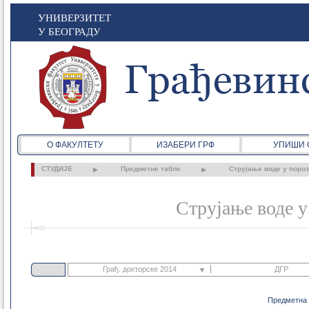
УНИВЕРЗИТЕТ
У БЕОГРАДУ
О ФАКУЛТЕТУ
ИЗАБЕРИ ГРФ
УПИШИ 
СТУДИЈЕ
Предметне табле
Струјање воде у пороз
Струјање воде у
Грађ. докторске 2014
ДГР
Грађ. основне 2021
Предметна 
ДГР