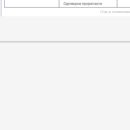
Одговорни пројектанти
!
Сајт је оптимизов