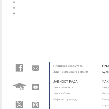
Политика квалитета
ГРА
Заинтересоване стране
Буле
ЈАВНОСТ РАДА
ФАК
Јавнa документа
Кате
Јавне набавке
Инсти
Информатор о раду
Лабор
Адре